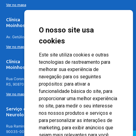
Ver no mapa
Clínica
Moinhos de Vento Canoas
O nosso site usa
Av. Getúlio Vargas, 4841 – Centro, Canoas – RS, 92010-010
cookies
Ver no mapa
Este site utiliza cookies e outras
Clínica
tecnologias de rastreamento para
Moinhos de Vento - Teresópolis
melhorar sua experiência de
navegação para os seguintes
Rua Coronel Aparício Borges, 250 - 3º andar - Teresópolis, Porto Alegre -
propósitos:
para ativar a
RS, 90870-016
funcionalidade básica do site
,
para
Ver no mapa
proporcionar uma melhor experiência
no site
,
para medir o seu interesse
Serviço de
nos nossos produtos e serviços e
Neurologia
para personalizar as interações de
Rua Ramiro Barcelos, 630 – 5º andar – Floresta, Porto Alegre – RS,
marketing
,
para exibir anúncios que
90035-001
sejam mais relevantes para você
.