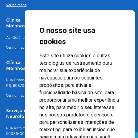
Ver no mapa
Clínica
Moinhos de Vento Canoas
O nosso site usa
Av. Getúlio Vargas, 4841 – Centro, Canoas – RS, 92010-010
cookies
Ver no mapa
Este site utiliza cookies e outras
Clínica
tecnologias de rastreamento para
Moinhos de Vento - Teresópolis
melhorar sua experiência de
navegação para os seguintes
Rua Coronel Aparício Borges, 250 - 3º andar - Teresópolis, Porto Alegre -
propósitos:
para ativar a
RS, 90870-016
funcionalidade básica do site
,
para
Ver no mapa
proporcionar uma melhor experiência
no site
,
para medir o seu interesse
Serviço de
nos nossos produtos e serviços e
Neurologia
para personalizar as interações de
Rua Ramiro Barcelos, 630 – 5º andar – Floresta, Porto Alegre – RS,
marketing
,
para exibir anúncios que
90035-001
sejam mais relevantes para você
.