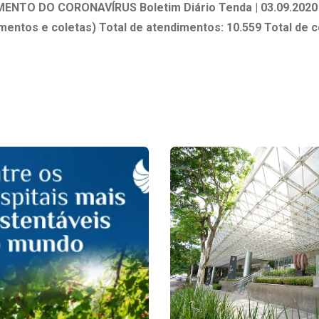
 Matriz
MENTO DO CORONAVÍRUS
Boletim Diário Tenda | 03.09.2020 
Quem Somos
e Gestão
mentos e coletas)
Total de atendimentos: 10.559
Total de c
Responsabilidade Ambiental
rtal Médico
Responsabilidade Social
Serviço Social
Saúde Digital Moinhos