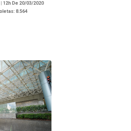
| 12h
De 20/03/2020
Ambulatório Digital de Nutrição para
oletas: 8.564
Empresas
Tele Interconsultas
Cabine Telemedicina
Gestão do Cuidado