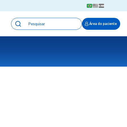
Unidades
Área do paciente
Qualidade e Segurança em saúde
 Moinhos
Eventos
Portal Pesquisa
Programa de Qualidade em Pesquisa
(ProQuali)
PROPESQ
PROADI-SUS
Centro de Pesquisa Clínica
MOVE ARO
Pesquisa Hospital Moinhos de Vento
Núcleo de Apoio à Pesquisa (NAP)
Pronto Atendimento Digital
Área Protegida