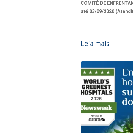
Estrutura da
COMITÊ DE ENFRENTA
Estrutura d
até 03/09/2020 (Atendi
Exames - Po
Farmácia
Fisioterapia
Leia mais