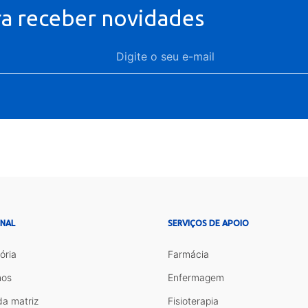
ra receber novidades
ONAL
SERVIÇOS DE APOIO
ória
Farmácia
os
Enfermagem
da matriz
Fisioterapia