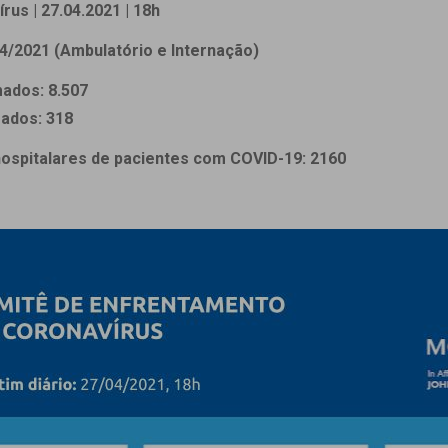
 Matriz
rus | 27.04.2021 | 18h
Quem Somos
e Gestão
4/2021 (Ambulatório e Internação)
Responsabilidade Ambiental
rtal Médico
Responsabilidade Social
ados: 8.507
Serviço Social
mados: 318
Saúde Digital Moinhos
hospitalares de pacientes com COVID-19: 2160