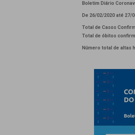
Estrutura da
Boletim Diário Coronaví
Estrutura d
De 26/02/2020 até 27/0
Exames - Po
Total de Casos Confirm
Farmácia
Total de óbitos confir
Fisioterapia
Número total de altas 