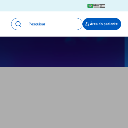
Unidades
Área do paciente
Qualidade e Segurança em saúde
 Moinhos
Eventos
Portal Pesquisa
Programa de Qualidade em Pesquisa
(ProQuali)
PROPESQ
PROADI-SUS
Centro de Pesquisa Clínica
MOVE ARO
Pesquisa Hospital Moinhos de Vento
Núcleo de Apoio à Pesquisa (NAP)
Pronto Atendimento Digital
Área Protegida