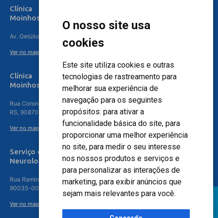
Clínica
Moinhos de Vento Canoas
O nosso site usa
Av. Getúlio Vargas, 4841 – Centro, Canoas – RS, 92010-010
cookies
Ver no mapa
Este site utiliza cookies e outras
Clínica
tecnologias de rastreamento para
Moinhos de Vento - Teresópolis
melhorar sua experiência de
navegação para os seguintes
Rua Coronel Aparício Borges, 250 - 3º andar - Teresópolis, Porto Alegre -
propósitos:
para ativar a
RS, 90870-016
funcionalidade básica do site
,
para
Ver no mapa
proporcionar uma melhor experiência
no site
,
para medir o seu interesse
Serviço de
nos nossos produtos e serviços e
Neurologia
para personalizar as interações de
Rua Ramiro Barcelos, 630 – 5º andar – Floresta, Porto Alegre – RS,
marketing
,
para exibir anúncios que
90035-001
sejam mais relevantes para você
.
Ver no mapa