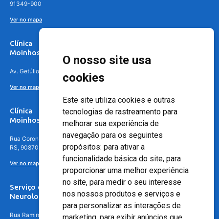
91349-900
Ver no mapa
Clínica
Moinhos de Vento Canoas
O nosso site usa
Av. Getúlio Vargas, 4841 – Centro, Canoas – RS, 92010-010
cookies
Ver no mapa
Este site utiliza cookies e outras
Clínica
tecnologias de rastreamento para
Moinhos de Vento - Teresópolis
melhorar sua experiência de
navegação para os seguintes
Rua Coronel Aparício Borges, 250 - 3º andar - Teresópolis, Porto Alegre -
propósitos:
para ativar a
RS, 90870-016
funcionalidade básica do site
,
para
Ver no mapa
proporcionar uma melhor experiência
no site
,
para medir o seu interesse
Serviço de
nos nossos produtos e serviços e
Neurologia
para personalizar as interações de
Rua Ramiro Barcelos, 630 – 5º andar – Floresta, Porto Alegre – RS,
marketing
,
para exibir anúncios que