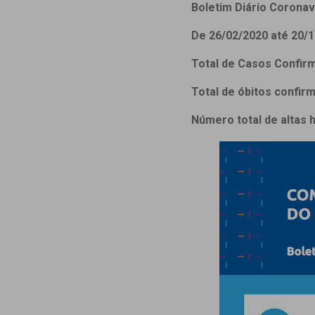
Estrutura da
Boletim Diário Coronaví
Estrutura d
De 26/02/2020 até 20/1
Exames - Po
Total de Casos Confir
Farmácia
Fisioterapia
Total de óbitos confir
Número total de altas 