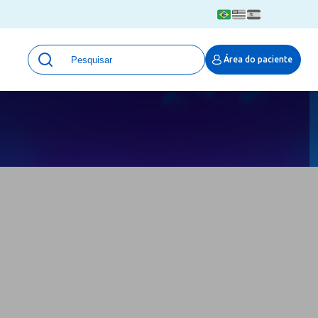
Unidades
Área do paciente
Qualidade e Segurança em saúde
 Moinhos
Eventos
Portal Pesquisa
Programa de Qualidade em Pesquisa
(ProQuali)
PROPESQ
PROADI-SUS
Centro de Pesquisa Clínica
MOVE ARO
Pesquisa Hospital Moinhos de Vento
Núcleo de Apoio à Pesquisa (NAP)
Pronto Atendimento Digital
Área Protegida