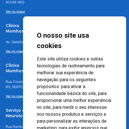
91349-900
Ver no mapa
Clínica
Moinhos de Vento Canoas
O nosso site usa
Av. Getúlio Vargas, 4841 – Centro, Canoas – RS, 92010-010
cookies
Ver no mapa
Este site utiliza cookies e outras
Clínica
tecnologias de rastreamento para
Moinhos de Vento - Teresópolis
melhorar sua experiência de
navegação para os seguintes
Rua Coronel Aparício Borges, 250 - 3º andar - Teresópolis, Porto Alegre -
propósitos:
para ativar a
RS, 90870-016
funcionalidade básica do site
,
para
Ver no mapa
proporcionar uma melhor experiência
no site
,
para medir o seu interesse
Serviço de
nos nossos produtos e serviços e
Neurologia
para personalizar as interações de
Rua Ramiro Barcelos, 630 – 5º andar – Floresta, Porto Alegre – RS,
marketing
,
para exibir anúncios que