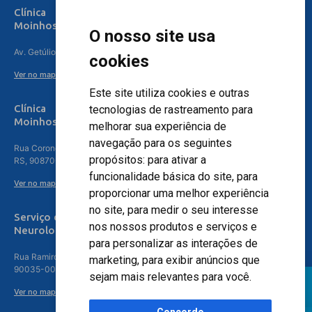
Clínica
Moinhos de Vento Canoas
O nosso site usa
Av. Getúlio Vargas, 4841 – Centro, Canoas – RS, 92010-010
cookies
Ver no mapa
Este site utiliza cookies e outras
Clínica
tecnologias de rastreamento para
Moinhos de Vento - Teresópolis
melhorar sua experiência de
navegação para os seguintes
Rua Coronel Aparício Borges, 250 - 3º andar - Teresópolis, Porto Alegre -
propósitos:
para ativar a
RS, 90870-016
funcionalidade básica do site
,
para
Ver no mapa
proporcionar uma melhor experiência
no site
,
para medir o seu interesse
Serviço de
nos nossos produtos e serviços e
Neurologia
para personalizar as interações de
Rua Ramiro Barcelos, 630 – 5º andar – Floresta, Porto Alegre – RS,
marketing
,
para exibir anúncios que
90035-001
sejam mais relevantes para você
.
Ver no mapa