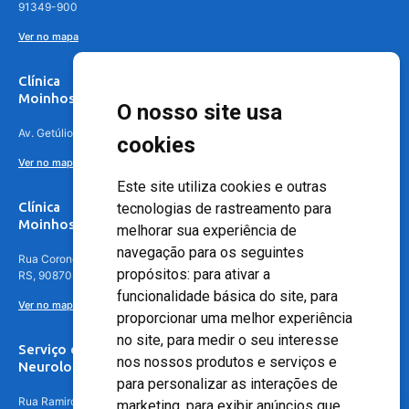
91349-900
Ver no mapa
Clínica
Moinhos de Vento Canoas
O nosso site usa
Av. Getúlio Vargas, 4841 – Centro, Canoas – RS, 92010-010
cookies
Ver no mapa
Este site utiliza cookies e outras
Clínica
tecnologias de rastreamento para
Moinhos de Vento - Teresópolis
melhorar sua experiência de
navegação para os seguintes
Rua Coronel Aparício Borges, 250 - 3º andar - Teresópolis, Porto Alegre -
propósitos:
para ativar a
RS, 90870-016
funcionalidade básica do site
,
para
Ver no mapa
proporcionar uma melhor experiência
no site
,
para medir o seu interesse
Serviço de
nos nossos produtos e serviços e
Neurologia
para personalizar as interações de
Rua Ramiro Barcelos, 630 – 5º andar – Floresta, Porto Alegre – RS,
marketing
,
para exibir anúncios que