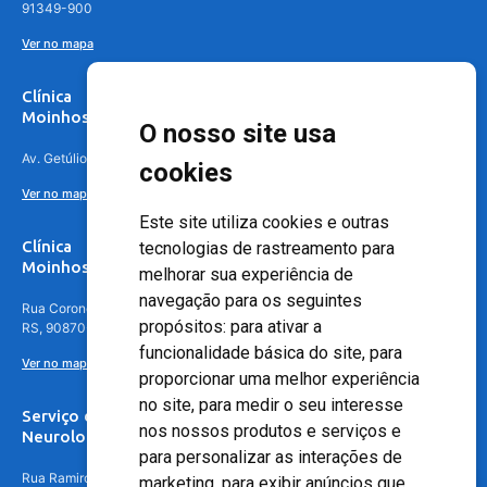
91349-900
Ver no mapa
Clínica
Moinhos de Vento Canoas
O nosso site usa
Av. Getúlio Vargas, 4841 – Centro, Canoas – RS, 92010-010
cookies
Ver no mapa
Este site utiliza cookies e outras
Clínica
tecnologias de rastreamento para
Moinhos de Vento - Teresópolis
melhorar sua experiência de
navegação para os seguintes
Rua Coronel Aparício Borges, 250 - 3º andar - Teresópolis, Porto Alegre -
propósitos:
para ativar a
RS, 90870-016
funcionalidade básica do site
,
para
Ver no mapa
proporcionar uma melhor experiência
no site
,
para medir o seu interesse
Serviço de
nos nossos produtos e serviços e
Neurologia
para personalizar as interações de
Rua Ramiro Barcelos, 630 – 5º andar – Floresta, Porto Alegre – RS,
marketing
,
para exibir anúncios que