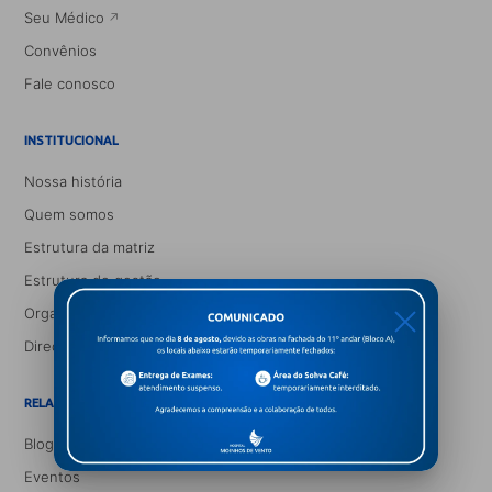
Seu Médico
Convênios
Fale conosco
INSTITUCIONAL
Nossa história
Quem somos
Estrutura da matriz
Estrutura de gestão
Organograma médico
X
Direção corpo clínico
RELACIONAMENTO E INFORMAÇÃO
Blog Saúde e Você
Eventos