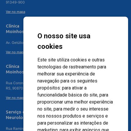
91349-900
Ver no mapa
Clínica
Moinhos de Vento Canoas
O nosso site usa
Av. Getúlio Vargas, 4841 – Centro, Canoas – RS, 92010-010
cookies
Ver no mapa
Este site utiliza cookies e outras
Clínica
tecnologias de rastreamento para
Moinhos de Vento - Teresópolis
melhorar sua experiência de
navegação para os seguintes
Rua Coronel Aparício Borges, 250 - 3º andar - Teresópolis, Porto Alegre -
propósitos:
para ativar a
RS, 90870-016
funcionalidade básica do site
,
para
Ver no mapa
proporcionar uma melhor experiência
no site
,
para medir o seu interesse
Serviço de
nos nossos produtos e serviços e
Neurologia
para personalizar as interações de
Rua Ramiro Barcelos, 630 – 5º andar – Floresta, Porto Alegre – RS,
marketing
,
para exibir anúncios que