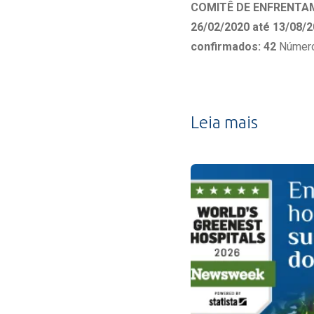
Estrutura da
COMITÊ DE ENFRENTA
Estrutura d
26/02/2020 até 13/08/2
Exames - Po
confirmados: 42
Número
Farmácia
Fisioterapia
Leia mais