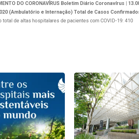
 Matriz
MENTO DO CORONAVÍRUS
Boletim Diário Coronavírus | 13.0
Quem Somos
e Gestão
020 (Ambulatório e Internação)
Total de Casos Confirmado
Responsabilidade Ambiental
rtal Médico
 total de altas hospitalares de pacientes com COVID-19: 410
Responsabilidade Social
Serviço Social
Saúde Digital Moinhos