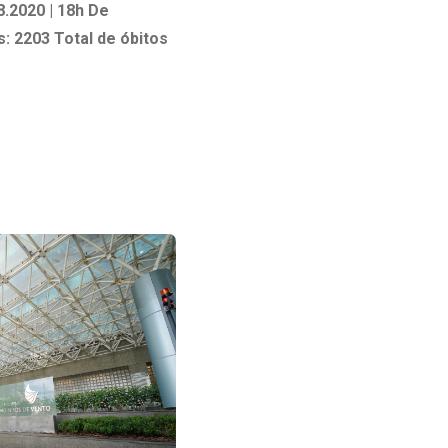
8.2020 | 18h
De
Ambulatório Digital de Nutrição para
s: 2203
Total de óbitos
Empresas
Tele Interconsultas
Cabine Telemedicina
Gestão do Cuidado