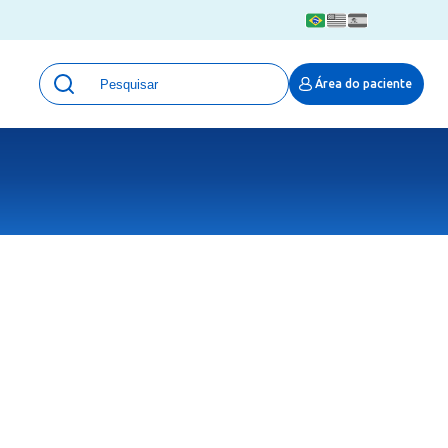
Unidades
Área do paciente
Qualidade e Segurança em saúde
 Moinhos
Eventos
Portal Pesquisa
Programa de Qualidade em Pesquisa
(ProQuali)
PROPESQ
PROADI-SUS
Centro de Pesquisa Clínica
MOVE ARO
Pesquisa Hospital Moinhos de Vento
Núcleo de Apoio à Pesquisa (NAP)
Pronto Atendimento Digital
Área Protegida