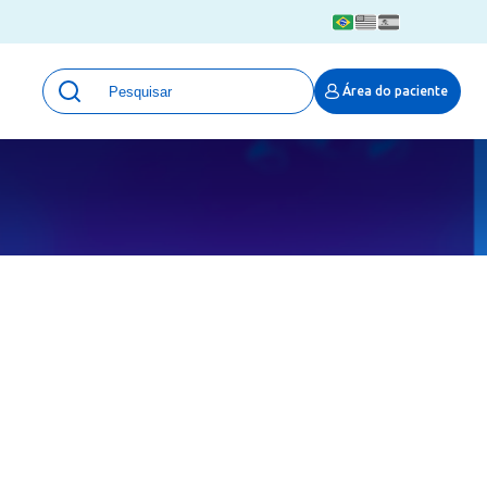
Unidades
Área do paciente
Qualidade e Segurança em saúde
 Moinhos
Eventos
Portal Pesquisa
Programa de Qualidade em Pesquisa
(ProQuali)
PROPESQ
PROADI-SUS
Centro de Pesquisa Clínica
MOVE ARO
Pesquisa Hospital Moinhos de Vento
Núcleo de Apoio à Pesquisa (NAP)
Pronto Atendimento Digital
Área Protegida