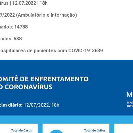
 Matriz
rus | 12.07.2022 | 18h
Quem Somos
e Gestão
7/2022 (Ambulatório e Internação)
Responsabilidade Ambiental
rtal Médico
Responsabilidade Social
mados: 14788
Serviço Social
mados: 538
Saúde Digital Moinhos
hospitalares de pacientes com COVID-19: 3639