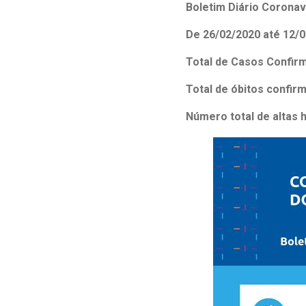
Estrutura da
Boletim Diário Coronaví
Estrutura d
De 26/02/2020 até 12/0
Exames - Po
Total de Casos Confir
Farmácia
Fisioterapia
Total de óbitos confir
Número total de altas 