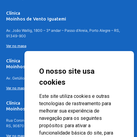
Clínica
Moinhos de Vento Iguatemi
Av. João Wallig, 1800 – 3º andar – Passo d'Areia, Porto Alegre – RS,
91349-900
Ver no mapa
Clínica
Moinhos de Vento Canoas
O nosso site usa
Av. Getúlio Vargas, 4841 – Centro, Canoas – RS, 92010-010
cookies
Ver no mapa
Este site utiliza cookies e outras
Clínica
tecnologias de rastreamento para
Moinhos de Vento - Teresópolis
melhorar sua experiência de
navegação para os seguintes
Rua Coronel Aparício Borges, 250 - 3º andar - Teresópolis, Porto Alegre -
propósitos:
para ativar a
RS, 90870-016
funcionalidade básica do site
,
para
Ver no mapa