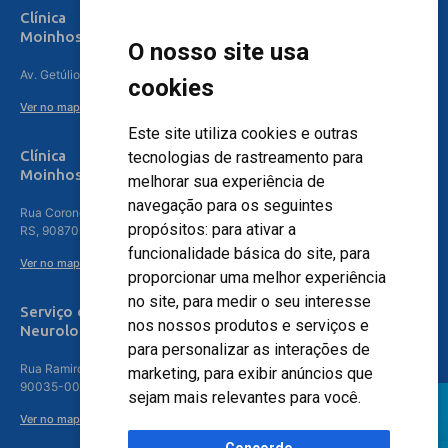
Clínica
Moinhos de Vento Canoas
O nosso site usa
Av. Getúlio Vargas, 4841 – Centro, Canoas – RS, 92010-010
cookies
Ver no mapa
Este site utiliza cookies e outras
Clínica
tecnologias de rastreamento para
Moinhos de Vento - Teresópolis
melhorar sua experiência de
navegação para os seguintes
Rua Coronel Aparício Borges, 250 - 3º andar - Teresópolis, Porto Alegre -
propósitos:
para ativar a
RS, 90870-016
funcionalidade básica do site
,
para
Ver no mapa
proporcionar uma melhor experiência
no site
,
para medir o seu interesse
Serviço de
nos nossos produtos e serviços e
Neurologia
para personalizar as interações de
Rua Ramiro Barcelos, 630 – 5º andar – Floresta, Porto Alegre – RS,
marketing
,
para exibir anúncios que
90035-001
sejam mais relevantes para você
.
Ver no mapa