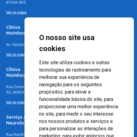
91349-900
Ver no mapa
Clínica
Moinhos de Vento Canoas
O nosso site usa
Av. Getúlio Vargas, 4841 – Centro, Canoas – RS, 92010-010
cookies
Ver no mapa
Este site utiliza cookies e outras
Clínica
tecnologias de rastreamento para
Moinhos de Vento - Teresópolis
melhorar sua experiência de
navegação para os seguintes
Rua Coronel Aparício Borges, 250 - 3º andar - Teresópolis, Porto Alegre -
propósitos:
para ativar a
RS, 90870-016
funcionalidade básica do site
,
para
Ver no mapa
proporcionar uma melhor experiência
no site
,
para medir o seu interesse
Serviço de
nos nossos produtos e serviços e
Neurologia
para personalizar as interações de
Rua Ramiro Barcelos, 630 – 5º andar – Floresta, Porto Alegre – RS,
marketing
,
para exibir anúncios que