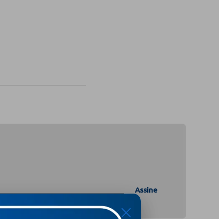
Assine
X