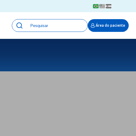
Unidades
Área do paciente
Qualidade e Segurança em saúde
 Moinhos
Eventos
Portal Pesquisa
Programa de Qualidade em Pesquisa
(ProQuali)
PROPESQ
PROADI-SUS
Centro de Pesquisa Clínica
MOVE ARO
Pesquisa Hospital Moinhos de Vento
Núcleo de Apoio à Pesquisa (NAP)
Pronto Atendimento Digital
Área Protegida