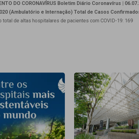
 Matriz
ENTO DO CORONAVÍRUS
Boletim Diário Coronavírus | 06.07.
Quem Somos
e Gestão
020 (Ambulatório e Internação)
Total de Casos Confirmado
Responsabilidade Ambiental
rtal Médico
total de altas hospitalares de pacientes com COVID-19: 169
Responsabilidade Social
Serviço Social
Saúde Digital Moinhos