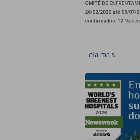
Estrutura da
OMITÊ DE ENFRENTAM
Estrutura d
26/02/2020 até 06/07/2
Exames - Po
confirmados: 12
Número 
Farmácia
Fisioterapia
Leia mais