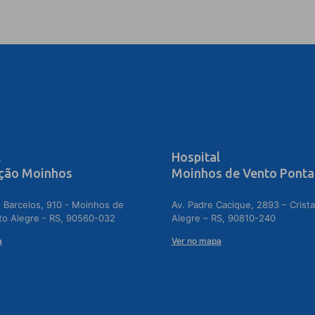
l
Hospital
ção Moinhos
Moinhos de Vento Ponta
 Barcelos, 910 - Moinhos de
Av. Padre Cacique, 2893 – Crista
to Alegre - RS, 90560-032
Alegre – RS, 90810-240
a
Ver no mapa