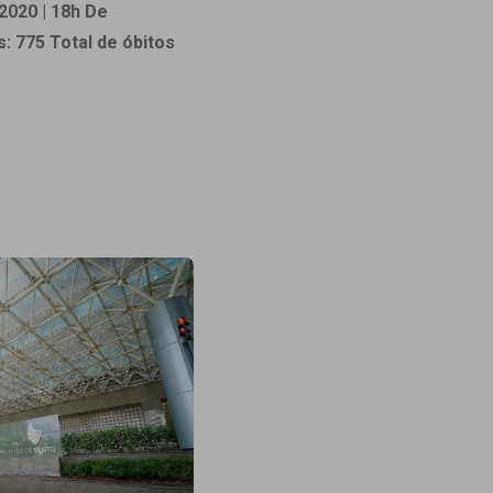
2020 | 18h
De
Ambulatório Digital de Nutrição para
s: 775
Total de óbitos
Empresas
Tele Interconsultas
Cabine Telemedicina
Gestão do Cuidado