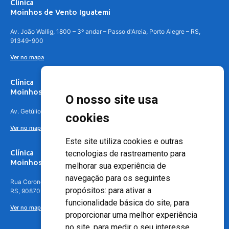
Clínica
Moinhos de Vento Iguatemi
Av. João Wallig, 1800 – 3º andar – Passo d'Areia, Porto Alegre – RS,
91349-900
Ver no mapa
Clínica
Moinhos de Vento Canoas
O nosso site usa
Av. Getúlio Vargas, 4841 – Centro, Canoas – RS, 92010-010
cookies
Ver no mapa
Este site utiliza cookies e outras
Clínica
tecnologias de rastreamento para
Moinhos de Vento - Teresópolis
melhorar sua experiência de
navegação para os seguintes
Rua Coronel Aparício Borges, 250 - 3º andar - Teresópolis, Porto Alegre -
propósitos:
para ativar a
RS, 90870-016
funcionalidade básica do site
,
para
Ver no mapa
proporcionar uma melhor experiência
no site
,
para medir o seu interesse