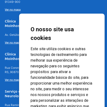
91349-900
Ver no mapa
Clínica
Moinhos de Vento Canoas
O nosso site usa
Av. Getúlio Vargas, 4841 – Centro, Canoas – RS, 92010-010
cookies
Ver no mapa
Este site utiliza cookies e outras
Clínica
tecnologias de rastreamento para
Moinhos de Vento - Teresópolis
melhorar sua experiência de
navegação para os seguintes
Rua Coronel Aparício Borges, 250 - 3º andar - Teresópolis, Porto Alegre -
propósitos:
para ativar a
RS, 90870-016
funcionalidade básica do site
,
para
Ver no mapa
proporcionar uma melhor experiência
no site
,
para medir o seu interesse
Serviço de
nos nossos produtos e serviços e
Neurologia
para personalizar as interações de
Rua Ramiro Barcelos, 630 – 5º andar – Floresta, Porto Alegre – RS,
marketing
,
para exibir anúncios que