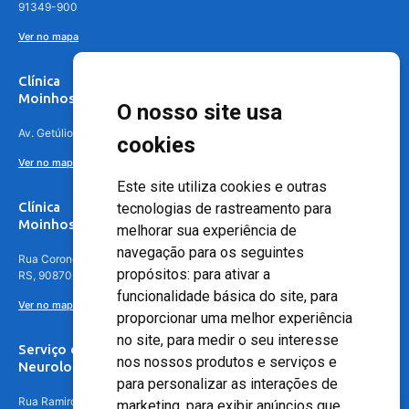
91349-900
Ver no mapa
Clínica
Moinhos de Vento Canoas
O nosso site usa
Av. Getúlio Vargas, 4841 – Centro, Canoas – RS, 92010-010
cookies
Ver no mapa
Este site utiliza cookies e outras
Clínica
tecnologias de rastreamento para
Moinhos de Vento - Teresópolis
melhorar sua experiência de
navegação para os seguintes
Rua Coronel Aparício Borges, 250 - 3º andar - Teresópolis, Porto Alegre -
propósitos:
para ativar a
RS, 90870-016
funcionalidade básica do site
,
para
Ver no mapa
proporcionar uma melhor experiência
no site
,
para medir o seu interesse
Serviço de
nos nossos produtos e serviços e
Neurologia
para personalizar as interações de
Rua Ramiro Barcelos, 630 – 5º andar – Floresta, Porto Alegre – RS,
marketing
,
para exibir anúncios que