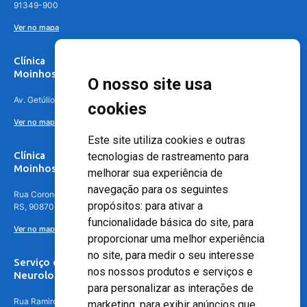
91349-900
Ver no mapa
Clínica
Moinhos de Vento Canoas
O nosso site usa
Av. Getúlio Vargas, 4841 – Centro, Canoas – RS, 92010-010
cookies
Ver no mapa
Este site utiliza cookies e outras
Clínica
tecnologias de rastreamento para
Moinhos de Vento - Teresópolis
melhorar sua experiência de
navegação para os seguintes
Rua Coronel Aparício Borges, 250 - 3º andar - Teresópolis, Porto Alegre -
propósitos:
para ativar a
RS, 90870-016
funcionalidade básica do site
,
para
Ver no mapa
proporcionar uma melhor experiência
no site
,
para medir o seu interesse
Serviço de
nos nossos produtos e serviços e
Neurologia
para personalizar as interações de
Rua Ramiro Barcelos, 630 – 5º andar – Floresta, Porto Alegre – RS,
marketing
,
para exibir anúncios que