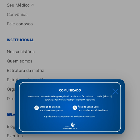
Seu Médico
Convênios
Fale conosco
INSTITUCIONAL
Nossa história
Quem somos
Estrutura da matriz
Estrutura de gestão
Organograma médico
X
Direção corpo clínico
RELACIONAMENTO E INFORMAÇÃO
Blog Saúde e Você
Eventos