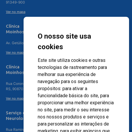
91349-900
Ver no mapa
Clínica
Moinhos de Vento Canoas
O nosso site usa
Av. Getúlio Vargas, 4841 – Centro, Canoas – RS, 92010-010
cookies
Ver no mapa
Este site utiliza cookies e outras
Clínica
tecnologias de rastreamento para
Moinhos de Vento - Teresópolis
melhorar sua experiência de
navegação para os seguintes
Rua Coronel Aparício Borges, 250 - 3º andar - Teresópolis, Porto Alegre -
propósitos:
para ativar a
RS, 90870-016
funcionalidade básica do site
,
para
Ver no mapa
proporcionar uma melhor experiência
no site
,
para medir o seu interesse
Serviço de
nos nossos produtos e serviços e
Neurologia
para personalizar as interações de
Rua Ramiro Barcelos, 630 – 5º andar – Floresta, Porto Alegre – RS,
marketing
,
para exibir anúncios que