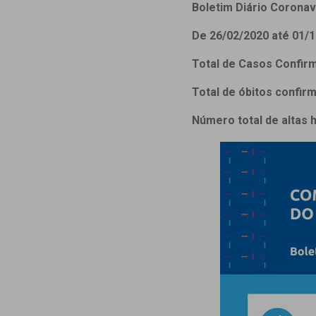
Estrutura da
Boletim Diário Coronaví
Estrutura d
De 26/02/2020 até 01/1
Exames - Po
Total de Casos Confir
Farmácia
Fisioterapia
Total de óbitos confir
Número total de altas 