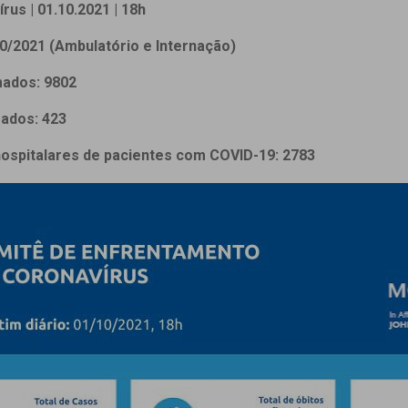
 Matriz
rus | 01.10.2021 | 18h
Quem Somos
e Gestão
0/2021 (Ambulatório e Internação)
Responsabilidade Ambiental
rtal Médico
Responsabilidade Social
mados: 9802
Serviço Social
mados: 423
Saúde Digital Moinhos
hospitalares de pacientes com COVID-19: 2783