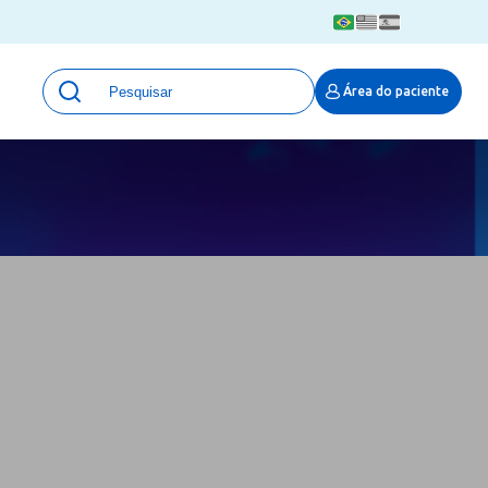
Unidades
Área do paciente
Qualidade e Segurança em saúde
 Moinhos
Eventos
Portal Pesquisa
Programa de Qualidade em Pesquisa
(ProQuali)
PROPESQ
PROADI-SUS
Centro de Pesquisa Clínica
MOVE ARO
Pesquisa Hospital Moinhos de Vento
Núcleo de Apoio à Pesquisa (NAP)
Pronto Atendimento Digital
Área Protegida