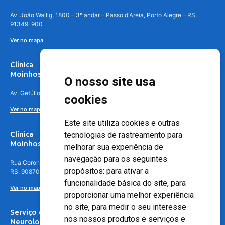
Av. João Wallig, 1800 – 3º andar – Passo d'Areia, Porto Alegre – RS,
91349-900
Ver no mapa
Clínica
Moinhos de Vento Canoas
O nosso site usa
Av. Getúlio Vargas, 4841 – Centro, Canoas – RS, 92010-010
cookies
Ver no mapa
Este site utiliza cookies e outras
Clínica
tecnologias de rastreamento para
Moinhos de Vento - Teresópolis
melhorar sua experiência de
navegação para os seguintes
Rua Coronel Aparício Borges, 250 - 3º andar - Teresópolis, Porto Alegre -
propósitos:
para ativar a
RS, 90870-016
funcionalidade básica do site
,
para
Ver no mapa
proporcionar uma melhor experiência
no site
,
para medir o seu interesse
Serviço de
nos nossos produtos e serviços e
Neurologia