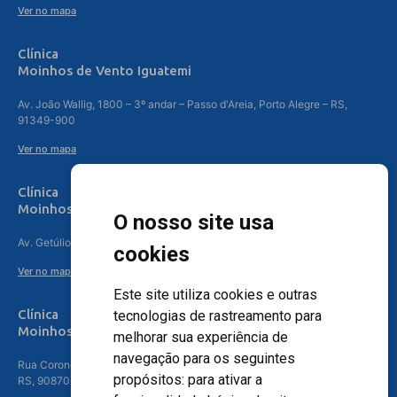
Ver no mapa
Clínica
Moinhos de Vento Iguatemi
Av. João Wallig, 1800 – 3º andar – Passo d'Areia, Porto Alegre – RS,
91349-900
Ver no mapa
Clínica
Moinhos de Vento Canoas
O nosso site usa
Av. Getúlio Vargas, 4841 – Centro, Canoas – RS, 92010-010
cookies
Ver no mapa
Este site utiliza cookies e outras
Clínica
tecnologias de rastreamento para
Moinhos de Vento - Teresópolis
melhorar sua experiência de
navegação para os seguintes
Rua Coronel Aparício Borges, 250 - 3º andar - Teresópolis, Porto Alegre -
propósitos:
para ativar a
RS, 90870-016