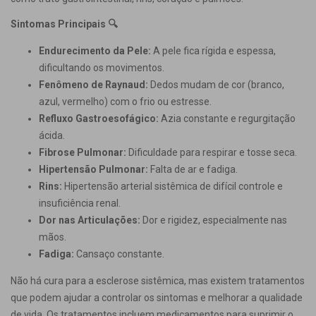
Sintomas Principais 🔍
Endurecimento da Pele:
A pele fica rígida e espessa,
dificultando os movimentos.
Fenômeno de Raynaud:
Dedos mudam de cor (branco,
azul, vermelho) com o frio ou estresse.
Refluxo Gastroesofágico:
Azia constante e regurgitação
ácida.
Fibrose Pulmonar:
Dificuldade para respirar e tosse seca.
Hipertensão Pulmonar:
Falta de ar e fadiga.
Rins:
Hipertensão arterial sistêmica de difícil controle e
insuficiência renal.
Dor nas Articulações:
Dor e rigidez, especialmente nas
mãos.
Fadiga:
Cansaço constante.
Não há cura para a esclerose sistêmica, mas existem tratamentos
que podem ajudar a controlar os sintomas e melhorar a qualidade
de vida. Os tratamentos incluem medicamentos para suprimir o