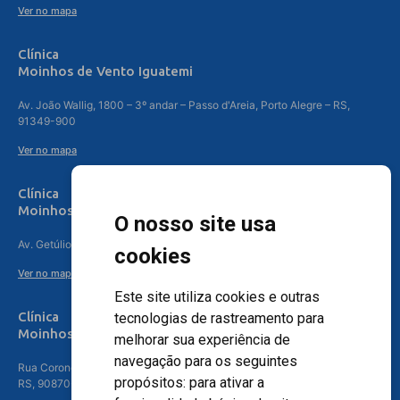
Ver no mapa
Clínica
Moinhos de Vento Iguatemi
Av. João Wallig, 1800 – 3º andar – Passo d'Areia, Porto Alegre – RS,
91349-900
Ver no mapa
Clínica
Moinhos de Vento Canoas
O nosso site usa
Av. Getúlio Vargas, 4841 – Centro, Canoas – RS, 92010-010
cookies
Ver no mapa
Este site utiliza cookies e outras
Clínica
tecnologias de rastreamento para
Moinhos de Vento - Teresópolis
melhorar sua experiência de
navegação para os seguintes
Rua Coronel Aparício Borges, 250 - 3º andar - Teresópolis, Porto Alegre -
propósitos:
para ativar a
RS, 90870-016