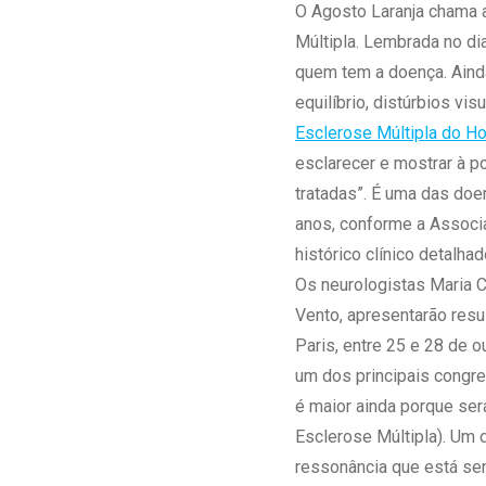
Estrutura da
O Agosto Laranja chama a
Estrutura d
Múltipla. Lembrada no di
Exames - Po
quem tem a doença. Ainda
Farmácia
equilíbrio, distúrbios v
Fisioterapia
Esclerose Múltipla do H
esclarecer e mostrar à p
tratadas”. É uma das doe
anos, conforme a Associa
histórico clínico detalha
Os neurologistas Maria C
Vento, apresentarão resu
Paris, entre 25 e 28 de 
um dos principais congre
é maior ainda porque se
Esclerose Múltipla). Um
ressonância que está sen