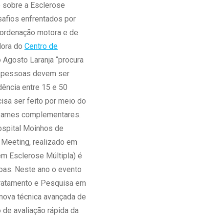
o sobre a Esclerose
Ambulatório Digital de Nutrição para
safios enfrentados por
Empresas
coordenação motora e de
Tele Interconsultas
adora do
Centro de
Cabine Telemedicina
o Agosto Laranja “procura
Gestão do Cuidado
 pessoas devem ser
dência entre 15 e 50
isa ser feito por meio do
xames complementares.
ospital Moinhos de
 Meeting, realizado em
m Esclerose Múltipla) é
soas. Neste ano o evento
Tratamento e Pesquisa em
nova técnica avançada de
 de avaliação rápida da