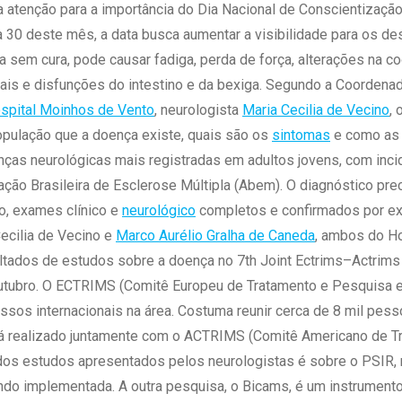
 Matriz
 atenção para a importância do Dia Nacional de Conscientizaçã
Quem Somos
e Gestão
a 30 deste mês, a data busca aumentar a visibilidade para os de
Responsabilidade Ambiental
rtal Médico
 sem cura, pode causar fadiga, perda de força, alterações na 
Responsabilidade Social
isuais e disfunções do intestino e da bexiga. Segundo a Coorden
Serviço Social
ospital Moinhos de Vento
, neurologista
Maria Cecilia de Vecino
, 
Saúde Digital Moinhos
opulação que a doença existe, quais são os
sintomas
e como as
nças neurológicas mais registradas em adultos jovens, com inci
ção Brasileira de Esclerose Múltipla (Abem). O diagnóstico prec
do, exames clínico e
neurológico
completos e confirmados por e
ecilia de Vecino e
Marco Aurélio Gralha de Caneda
, ambos do H
ltados de estudos sobre a doença no 7th Joint Ectrims–Actrims
outubro. O ECTRIMS (Comitê Europeu de Tratamento e Pesquisa e
ssos internacionais na área. Costuma reunir cerca de 8 mil pes
rá realizado juntamente com o ACTRIMS (Comitê Americano de 
 dos estudos apresentados pelos neurologistas é sobre o PSIR, 
do implementada. A outra pesquisa, o Bicams, é um instrumento