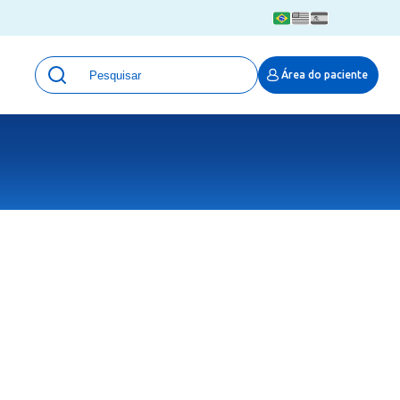
Unidades
Área do paciente
Qualidade e Segurança em saúde
 Moinhos
Eventos
Portal Pesquisa
Programa de Qualidade em Pesquisa
(ProQuali)
PROPESQ
PROADI-SUS
Centro de Pesquisa Clínica
MOVE ARO
Pesquisa Hospital Moinhos de Vento
Núcleo de Apoio à Pesquisa (NAP)
Pronto Atendimento Digital
Área Protegida