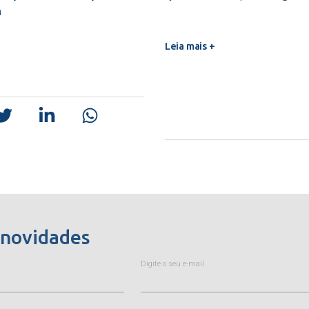
m
Leia mais +
 novidades
Digite o seu e-mail