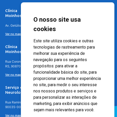
Clínica
Moinhos de Vento Canoas
O nosso site usa
Av. Getúlio Vargas, 4841 – Centro, Canoas – RS, 92010-010
cookies
Ver no mapa
Este site utiliza cookies e outras
Clínica
tecnologias de rastreamento para
Moinhos de Vento - Teresópolis
melhorar sua experiência de
navegação para os seguintes
Rua Coronel Aparício Borges, 250 - 3º andar - Teresópolis, Porto Alegre -
propósitos:
para ativar a
RS, 90870-016
funcionalidade básica do site
,
para
Ver no mapa
proporcionar uma melhor experiência
no site
,
para medir o seu interesse
Serviço de
nos nossos produtos e serviços e
Neurologia
para personalizar as interações de
Rua Ramiro Barcelos, 630 – 5º andar – Floresta, Porto Alegre – RS,
marketing
,
para exibir anúncios que
90035-001
sejam mais relevantes para você
.
Ver no mapa