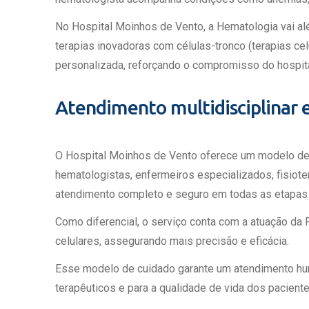
Estrutura da
Estrutura d
No Hospital Moinhos de Vento, a Hematologia vai alé
Exames - Po
terapias inovadoras com células-tronco (terapias c
Farmácia
personalizada, reforçando o compromisso do hospit
Fisioterapia
Atendimento multidisciplinar
O Hospital Moinhos de Vento oferece um modelo de 
hematologistas, enfermeiros especializados, fisioter
atendimento completo e seguro em todas as etapas 
Como diferencial, o serviço conta com a atuação da F
celulares, assegurando mais precisão e eficácia.
Esse modelo de cuidado garante um atendimento huma
terapêuticos e para a qualidade de vida dos paciente