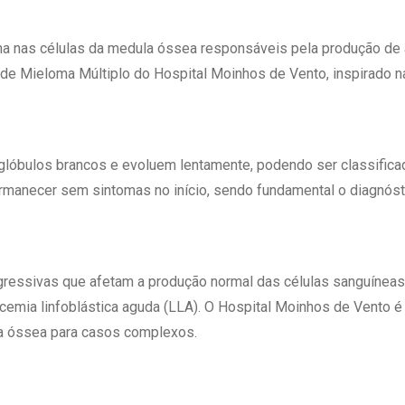
ina nas células da medula óssea responsáveis pela produção de 
o de Mieloma Múltiplo do Hospital Moinhos de Vento, inspirado 
lóbulos brancos e evoluem lentamente, podendo ser classificada
manecer sem sintomas no início, sendo fundamental o diagnósti
ssivas que afetam a produção normal das células sanguíneas, e
ucemia linfoblástica aguda (LLA). O Hospital Moinhos de Vento 
ula óssea para casos complexos.