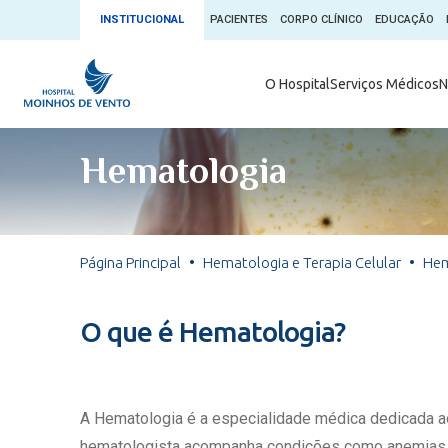
INSTITUCIONAL
PACIENTES
CORPO CLÍNICO
EDUCAÇÃO
Ambulatório 
O Hospital
Serviços Médicos
N
App + Moin
Serviços Médicos
Comitê de É
Hematologia
Conheça o 
Núcleos e Especialidades
Blog Saúde 
Convênios
Exames
Direitos e D
Página Principal
Hematologia e Terapia Celular
Hem
Fale com o Moinhos
Direção Cor
Doação de 
Seu Médico
O que é Hematologia?
Doação de 
Enfermage
Informações
Escritório d
A Hematologia é a especialidade médica dedicada ao
Escritório I
hematologista acompanha condições como anemias, l