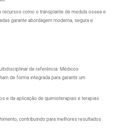
Ambulatório Digital de Nutrição para
ndo recursos como o transplante de medula óssea e
Empresas
ançadas garante abordagem moderna, segura e
Tele Interconsultas
Cabine Telemedicina
Gestão do Cuidado
idisciplinar de referência. Médicos
lham de forma integrada para garantir um
los e da aplicação de quimioterapias e terapias
himento, contribuindo para melhores resultados