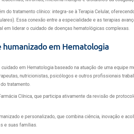
 Matriz
Quem Somos
e Gestão
m do tratamento clínico: integra-se à Terapia Celular, oferece
Responsabilidade Ambiental
rtal Médico
elulares). Essa conexão entre a especialidade e as terapias av
Responsabilidade Social
al em liderar o cuidado de doenças hematológicas complexas.
Serviço Social
Saúde Digital Moinhos
 e humanizado em Hematologia
cuidado em Hematologia baseado na atuação de uma equipe mult
apeutas, nutricionistas, psicólogos e outros profissionais traba
do tratamento.
armácia Clínica, que participa ativamente da revisão de protoco
nizado e personalizado, que combina ciência, inovação e acol
s e suas famílias.