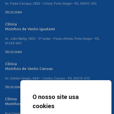
Av. Padre Cacique, 2893 – Cristal, Porto Alegre – RS, 90810-240
Ver no mapa
Clínica
Moinhos de Vento Iguatemi
Av. João Wallig, 1800 – 3º andar – Passo d'Areia, Porto Alegre – RS,
91349-900
Ver no mapa
Clínica
Moinhos de Vento Canoas
Av. Getúlio Vargas, 4841 – Centro, Canoas – RS, 92010-010
Ver no mapa
O nosso site usa
Clínica
Moinhos de Vento - Teresópolis
cookies
Rua Coronel Aparício Borges, 250 - 3º andar - Teresópolis, Porto Alegre -