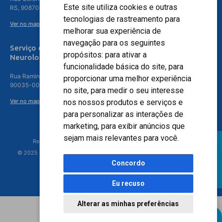
Este site utiliza cookies e outras
RS, 90870-016
tecnologias de rastreamento para
Ver no mapa
melhorar sua experiência de
navegação para os seguintes
Serviço de
propósitos:
para ativar a
Neurologia
funcionalidade básica do site
,
para
Rua Ramiro Barcelos, 630 – 5º andar – Floresta, Porto Alegre – RS,
proporcionar uma melhor experiência
90035-001
no site
,
para medir o seu interesse
Ver no mapa
nos nossos produtos e serviços e
para personalizar as interações de
marketing
,
para exibir anúncios que
sejam mais relevantes para você
.
Responsável Técnico: Dr. Luiz Antonio Nasi - CREMERS 11217
© 2025 - Hospital Moinhos de Vento - Registro Empresa (CRM-RS): 425
Concordo
Eu recuso
Alterar as minhas preferências
Agendamento Online