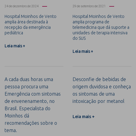
24 de dezembro de 2024
29 de setembro de 2021
Hospital Moinhos de Vento
Hospital Moinhos de Vento
amplia área destinada à
amplia programa de
recepção da emergência
telemedicina que dá suporte a
pediátrica
unidades de terapia intensiva
do SUS
Leia mais +
Leia mais +
A cada duas horas uma
Desconfie de bebidas de
pessoa procura uma
origem duvidosa e conheça
Emergência com sintomas
os sintomas de uma
de envenenamento, no
intoxicação por metanol
Brasil. Especialista do
Moinhos dá
Leia mais +
recomendações sobre o
tema.