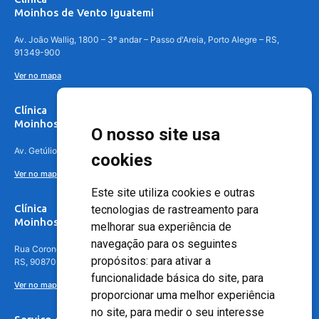
Moinhos de Vento Iguatemi
Av. João Wallig, 1800 – 3º andar – Passo d'Areia, Porto Alegre – RS,
91349-900
Ver no mapa
Clínica
Moinhos de Vento Canoas
O nosso site usa
Av. Getúlio Vargas, 4841 – Centro, Canoas – RS, 92010-010
cookies
Ver no mapa
Este site utiliza cookies e outras
Clínica
tecnologias de rastreamento para
Moinhos de Vento - Teresópolis
melhorar sua experiência de
navegação para os seguintes
Rua Coronel Aparício Borges, 250 - 3º andar - Teresópolis, Porto Alegre -
propósitos:
para ativar a
RS, 90870-016
funcionalidade básica do site
,
para
Ver no mapa
proporcionar uma melhor experiência
no site
,
para medir o seu interesse