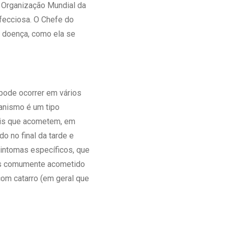
a Organização Mundial da
Ambulatório Digital de Nutrição para
fecciosa. O Chefe do
Empresas
a doença, como ela se
Tele Interconsultas
Cabine Telemedicina
Gestão do Cuidado
 pode ocorrer em vários
anismo é um tipo
ais que acometem, em
o no final da tarde e
sintomas específicos, que
is comumente acometido
com catarro (em geral que