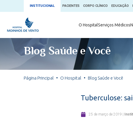
INSTITUCIONAL
PACIENTES
CORPO CLÍNICO
EDUCAÇÃO
Ambulatório 
O Hospital
Serviços Médicos
N
App + Moin
Serviços Médicos
Comitê de É
Blog Saúde e Você
Conheça o 
Núcleos e Especialidades
Blog Saúde 
Convênios
Exames
Direitos e D
Página Principal
O Hospital
Blog Saúde e Você
Fale com o Moinhos
Direção Cor
Doação de 
Seu Médico
Tuberculose: sa
Doação de 
Enfermage
Informações
25 de março de 2019
|
Insti
Escritório d
Escritório I