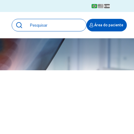
Unidades
Área do paciente
Qualidade e Segurança em saúde
 Moinhos
Eventos
Portal Pesquisa
Programa de Qualidade em Pesquisa
(ProQuali)
PROPESQ
PROADI-SUS
Centro de Pesquisa Clínica
MOVE ARO
Pesquisa Hospital Moinhos de Vento
Núcleo de Apoio à Pesquisa (NAP)
Pronto Atendimento Digital
Área Protegida