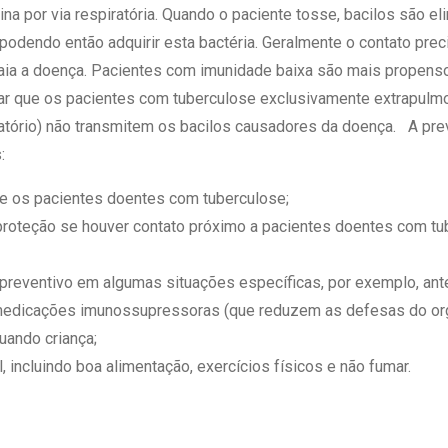
a por via respiratória. Quando o paciente tosse, bacilos são eli
, podendo então adquirir esta bactéria. Geralmente o contato pre
aia a doença. Pacientes com imunidade baixa são mais propenso
tar que os pacientes com tuberculose exclusivamente extrapulm
tório) não transmitem os bacilos causadores da doença. A pre
s:
e os pacientes doentes com tuberculose;
roteção se houver contato próximo a pacientes doentes com tu
reventivo em algumas situações específicas, por exemplo, ante
medicações imunossupressoras (que reduzem as defesas do or
uando criança;
, incluindo boa alimentação, exercícios físicos e não fumar.