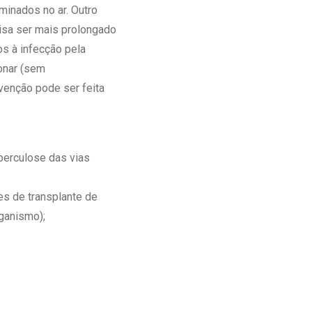
minados no ar. Outro
cisa ser mais prolongado
s à infecção pela
onar (sem
venção pode ser feita
berculose das vias
s de transplante de
ganismo);