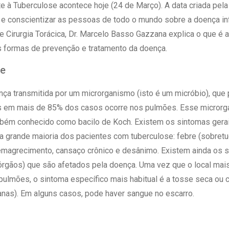
 Matriz
 à Tuberculose acontece hoje (24 de Março). A data criada pel
Quem Somos
e Gestão
 e conscientizar as pessoas de todo o mundo sobre a doença in
Responsabilidade Ambiental
rtal Médico
 Cirurgia Torácica, Dr. Marcelo Basso Gazzana explica o que é 
Responsabilidade Social
s formas de prevenção e tratamento da doença.
Serviço Social
se
Saúde Digital Moinhos
ça transmitida por um microrganismo (isto é um micróbio), que
s em mais de 85% dos casos ocorre nos pulmões. Esse microrg
ambém conhecido como bacilo de Koch. Existem os sintomas ger
 a grande maioria dos pacientes com tuberculose: febre (sobretud
, emagrecimento, cansaço crônico e desânimo. Existem ainda os 
rgãos) que são afetados pela doença. Uma vez que o local ma
pulmões, o sintoma específico mais habitual é a tosse seca ou 
nas). Em alguns casos, pode haver sangue no escarro.