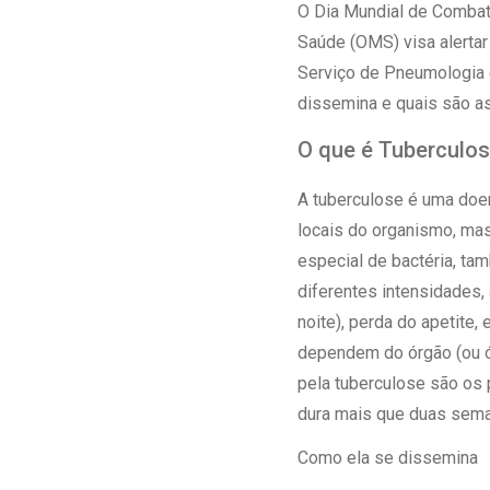
Estrutura da
O Dia Mundial de Combate
Estrutura d
Saúde (OMS) visa alertar
Exames - Po
Serviço de Pneumologia e
Farmácia
dissemina e quais são a
Fisioterapia
O que é Tuberculo
A tuberculose é uma doen
locais do organismo, ma
especial de bactéria, t
diferentes intensidades,
noite), perda do apetite
dependem do órgão (ou ó
pela tuberculose são os 
dura mais que duas sema
Como ela se dissemina