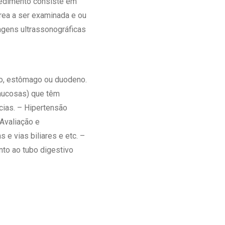
ocedimento consiste em
rea a ser examinada e ou
agens ultrassonográficas
o, estômago ou duodeno.
mucosas) que têm
cias. – Hipertensão
 Avaliação e
e vias biliares e etc. –
nto ao tubo digestivo