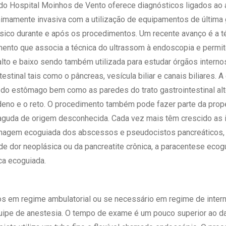
 Matriz
do Hospital Moinhos de Vento oferece diagnósticos ligados ao 
Quem Somos
e Gestão
nimamente invasiva com a utilização de equipamentos de última
Responsabilidade Ambiental
rtal Médico
co durante e após os procedimentos. Um recente avanço é a t
Responsabilidade Social
ento que associa a técnica do ultrassom à endoscopia e permi
Serviço Social
 alto e baixo sendo também utilizada para estudar órgãos intern
Saúde Digital Moinhos
testinal tais como o pâncreas, vesícula biliar e canais biliares.
do estômago bem como as paredes do trato gastrointestinal alt
eno e o reto. O procedimento também pode fazer parte da prop
aguda de origem desconhecida. Cada vez mais têm crescido as i
nagem ecoguiada dos abscessos e pseudocistos pancreáticos, 
de dor neoplásica ou da pancreatite crônica, a paracentese ecogu
ca ecoguiada.
s em regime ambulatorial ou se necessário em regime de intern
uipe de anestesia. O tempo de exame é um pouco superior ao d