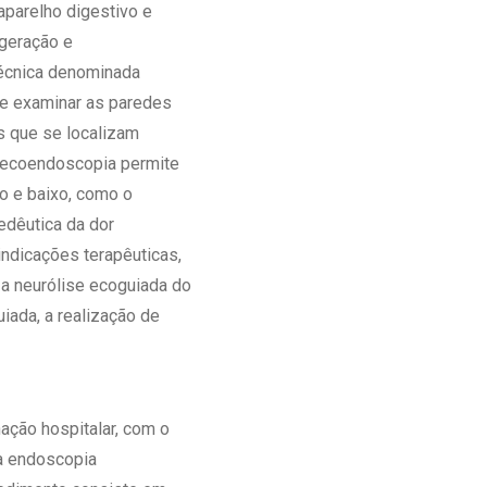
aparelho digestivo e
Ambulatório Digital de Nutrição para
 geração e
Empresas
écnica denominada
Tele Interconsultas
te examinar as paredes
Cabine Telemedicina
os que se localizam
Gestão do Cuidado
 A ecoendoscopia permite
o e baixo, como o
edêutica da dor
ndicações terapêuticas,
a neurólise ecoguiada do
iada, a realização de
ação hospitalar, com o
a endoscopia