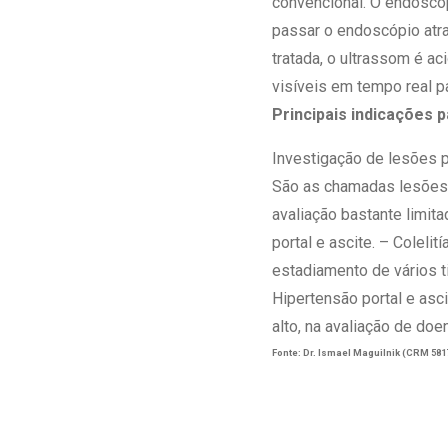
convencional. O endoscop
passar o endoscópio atra
tratada, o ultrassom é a
visíveis em tempo real 
Principais indicações 
Investigação de lesões 
São as chamadas lesões
avaliação bastante limit
portal e ascite. – Colelit
estadiamento de vários t
Hipertensão portal e asci
alto, na avaliação de doe
Fonte: Dr. Ismael Maguilnik (CRM 58