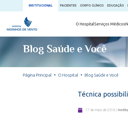
INSTITUCIONAL
PACIENTES
CORPO CLÍNICO
EDUCAÇÃO
Ambulatório 
O Hospital
Serviços Médicos
N
App + Moin
Serviços Médicos
Comitê de É
Blog Saúde e Você
Conheça o 
Núcleos e Especialidades
Blog Saúde 
Convênios
Exames
Direitos e D
Página Principal
O Hospital
Blog Saúde e Você
Fale com o Moinhos
Direção Cor
Doação de 
Seu Médico
Técnica possibil
Doação de 
Enfermage
Informações
17 de maio de 2016
|
Instit
Escritório d
Escritório I