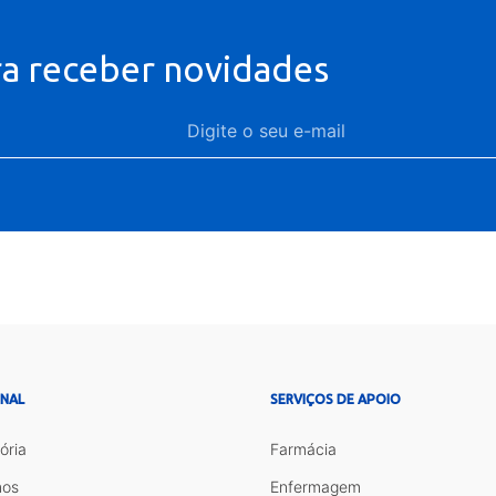
ra receber novidades
ONAL
SERVIÇOS DE APOIO
ória
Farmácia
os
Enfermagem