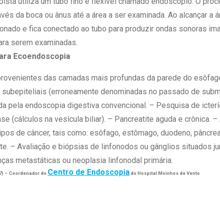
ista utiliza um tubo fino e flexível chamado endoscópio. O pr
vés da boca ou ânus até a área a ser examinada. Ao alcançar a á
cionado e fica conectado ao tubo para produzir ondas sonoras im
para serem examinadas.
para Ecoendoscopia
provenientes das camadas mais profundas da parede do esôfag
 subepiteliais (erroneamente denominadas no passado de sub
ada pela endoscopia digestiva convencional. – Pesquisa de icterí
íase (cálculos na vesícula biliar). – Pancreatite aguda e crônica. –
ipos de câncer, tais como: esôfago, estômago, duodeno, pâncreas 
te. – Avaliação e biópsias de linfonodos ou gânglios situados ju
nças metastáticas ou neoplasia linfonodal primária.
Centro de Endoscopia
17) – Coordenador do
do Hospital Moinhos de Vento