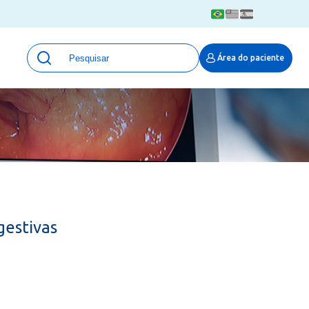
Unidades
Área do paciente
Qualidade e Segurança em saúde
 Moinhos
Eventos
Portal Pesquisa
Programa de Qualidade em Pesquisa
(ProQuali)
PROPESQ
PROADI-SUS
Centro de Pesquisa Clínica
gestivas
MOVE ARO
Pesquisa Hospital Moinhos de Vento
Núcleo de Apoio à Pesquisa (NAP)
Pronto Atendimento Digital
Área Protegida