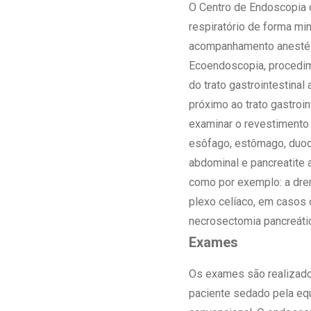
Estrutura da
O Centro de Endoscopia 
Estrutura d
respiratório de forma mi
Exames - Po
acompanhamento anestési
Farmácia
Ecoendoscopia, procedim
Fisioterapia
do trato gastrointestinal
próximo ao trato gastroin
examinar o revestimento 
esôfago, estômago, duod
abdominal e pancreatite 
como por exemplo: a dre
plexo celíaco, em casos 
necrosectomia pancreáti
Exames
Os exames são realizado
paciente sedado pela eq