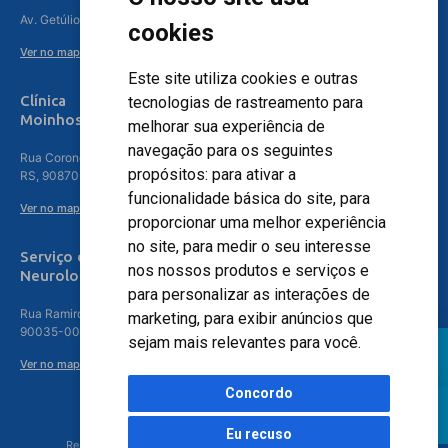
Av. Getúlio Vargas, 4841 – Centro, Canoas – RS, 92010-010
cookies
Ver no mapa
Este site utiliza cookies e outras
Clínica
tecnologias de rastreamento para
Moinhos de Vento - Teresópolis
melhorar sua experiência de
navegação para os seguintes
Rua Coronel Aparício Borges, 250 - 3º andar - Teresópolis, Porto Alegre -
propósitos:
para ativar a
RS, 90870-016
funcionalidade básica do site
,
para
Ver no mapa
proporcionar uma melhor experiência
no site
,
para medir o seu interesse
Serviço de
nos nossos produtos e serviços e
Neurologia
para personalizar as interações de
Rua Ramiro Barcelos, 630 – 5º andar – Floresta, Porto Alegre – RS,
marketing
,
para exibir anúncios que
90035-001
sejam mais relevantes para você
.
Ver no mapa
Concordo
Eu recuso
Responsável Técnico: Dr. Luiz Antonio Nasi - CREMERS 11217