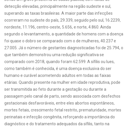
detecção elevadas, principalmente na região sudeste e sul,
superando as taxas brasileiras. A maior parte das infecções
ocorreram no sudeste do país, 29.339, seguido pelo sul, 16.2239,
nordeste, 11.196, centro-oeste, 5.656, e norte, 4.860. Ainda
segundo o levantamento, a quantidade de homens com a doença
foi quase o dobro se comparado com o de mulheres, 40.237 e
27.005. Já o número de gestantes diagnosticadas foi de 25.794, o
que também demonstrou uma redução significativa se
comparado com 2018, quando foram 62.599. A sífilis ou lues,
como também é conhecida, é uma doença exclusiva do ser
humano e curável acometendo adultos em todas as faixas
etárias. Quando presente na mulher em idade reprodutiva, pode
ser transmitida ao feto durante a gestação ou durante a
passagem pelo canal de parto, sendo associada com desfechos
gestacionais desfavoráveis, entre eles abortos espontâneos,
mortes fetais, crescimento fetal restrito, prematuridade, mortes
perinatais e infecção congênita, reforçando a importância do
diagnóstico e do tratamento adequados da sífilis, tanto na