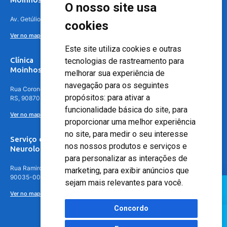
O nosso site usa
Av. Getúlio Vargas, 4841 – Centro, Canoas – RS, 92010-010
cookies
Ver no mapa
Este site utiliza cookies e outras
Clínica
tecnologias de rastreamento para
Moinhos de Vento - Teresópolis
melhorar sua experiência de
navegação para os seguintes
Rua Coronel Aparício Borges, 250 - 3º andar - Teresópolis, Porto Alegre -
propósitos:
para ativar a
RS, 90870-016
funcionalidade básica do site
,
para
Ver no mapa
proporcionar uma melhor experiência
no site
,
para medir o seu interesse
Serviço de
nos nossos produtos e serviços e
Neurologia
para personalizar as interações de
Rua Ramiro Barcelos, 630 – 5º andar – Floresta, Porto Alegre – RS,
marketing
,
para exibir anúncios que
90035-001
sejam mais relevantes para você
.
Ver no mapa
Concordo