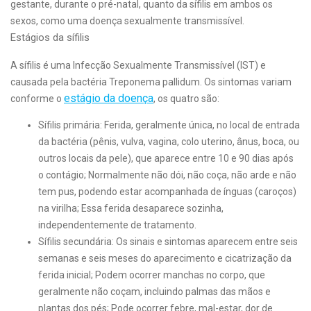
gestante, durante o pré-natal, quanto da sífilis em ambos os
sexos, como uma doença sexualmente transmissível.
Estágios da sífilis
A sífilis é uma Infecção Sexualmente Transmissível (IST) e
causada pela bactéria Treponema pallidum. Os sintomas variam
estágio da doença
conforme o
, os quatro são:
Sífilis primária: Ferida, geralmente única, no local de entrada
da bactéria (pênis, vulva, vagina, colo uterino, ânus, boca, ou
outros locais da pele), que aparece entre 10 e 90 dias após
o contágio; Normalmente não dói, não coça, não arde e não
tem pus, podendo estar acompanhada de ínguas (caroços)
na virilha; Essa ferida desaparece sozinha,
independentemente de tratamento.
Sífilis secundária: Os sinais e sintomas aparecem entre seis
semanas e seis meses do aparecimento e cicatrização da
ferida inicial; Podem ocorrer manchas no corpo, que
geralmente não coçam, incluindo palmas das mãos e
plantas dos pés; Pode ocorrer febre, mal-estar, dor de