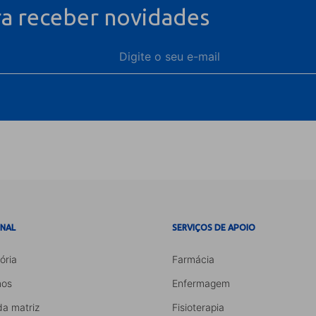
ra receber novidades
ONAL
SERVIÇOS DE APOIO
ória
Farmácia
os
Enfermagem
da matriz
Fisioterapia