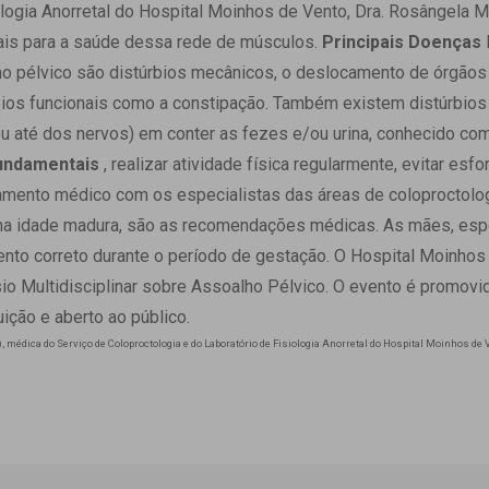
 Matriz
ologia Anorretal do Hospital Moinhos de Vento, Dra. Rosângela M
Quem Somos
e Gestão
is para a saúde dessa rede de músculos.
Principais Doenças
Responsabilidade Ambiental
rtal Médico
o pélvico são distúrbios mecânicos, o deslocamento de órgãos
Responsabilidade Social
rbios funcionais como a constipação. Também existem distúrbios
Serviço Social
u até dos nervos) em conter as fezes e/ou urina, conhecido com
Saúde Digital Moinhos
undamentais
, realizar atividade física regularmente, evitar esf
ento médico com os especialistas das áreas de coloproctologi
 na idade madura, são as recomendações médicas. As mães, es
nto correto durante o período de gestação.
O Hospital Moinhos 
io Multidisciplinar sobre Assoalho Pélvico. O evento é promovi
uição e aberto ao público.
 médica do Serviço de Coloproctologia e do Laboratório de Fisiologia Anorretal do Hospital Moinhos de 