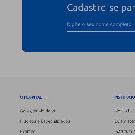
Cadastre-se pa
→
O HOSPITAL
INSTITUCI
Serviços Médicos
Nossa hist
Núcleos e Especialidades
Quem som
Exames
Estrutura 