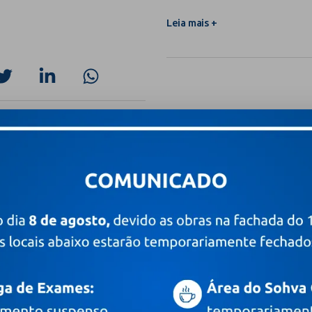
Leia mais +
 novidades
Digite o seu e-mail