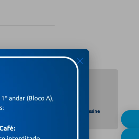
X
Assine