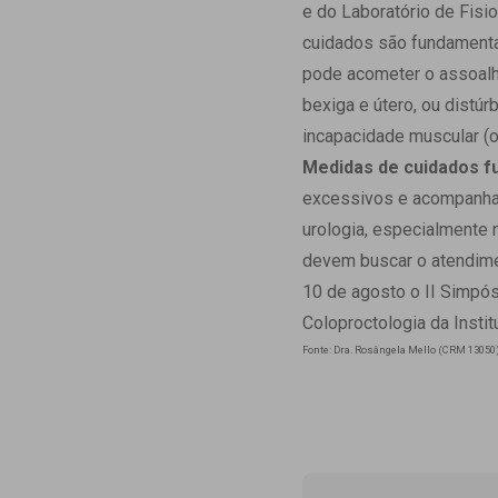
Estrutura da
e do Laboratório de Fisi
Estrutura d
cuidados são fundamenta
Exames - Po
pode acometer o assoalh
Farmácia
bexiga e útero, ou distú
Fisioterapia
incapacidade muscular (o
Medidas de cuidados f
excessivos e acompanham
urologia, especialmente
devem buscar o atendime
10 de agosto o II Simpós
Coloproctologia da Instit
Fonte: Dra. Rosângela Mello (CRM 13050),