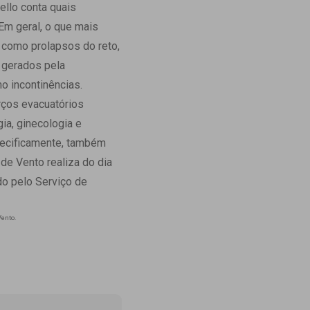
ello conta quais
Ambulatório Digital de Nutrição para
Em geral, o que mais
Empresas
 como prolapsos do reto,
Tele Interconsultas
 gerados pela
Cabine Telemedicina
o incontinências.
Gestão do Cuidado
orços evacuatórios
a, ginecologia e
pecificamente, também
de Vento realiza do dia
do pelo Serviço de
Vento.