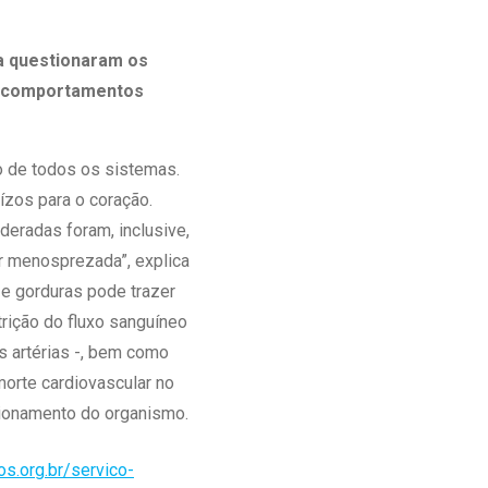
ea questionaram os
a comportamentos
 de todos os sistemas.
uízos para o coração.
eradas foram, inclusive,
r menosprezada”, explica
e gorduras pode trazer
rição do fluxo sanguíneo
s artérias -, bem como
morte cardiovascular no
cionamento do organismo.
s.org.br/servico-