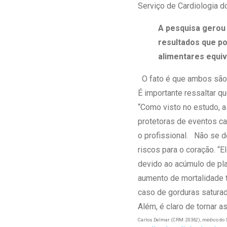
Serviço de Cardiologia 
A pesquisa gerou 
resultados que p
alimentares equi
O fato é que ambos são 
É importante ressaltar qu
“Como visto no estudo, 
protetoras de eventos ca
o profissional. Não se 
riscos para o coração. “
devido ao acúmulo de pla
aumento de mortalidade t
caso de gorduras saturad
Além, é claro de tornar 
Carlos Delmar (CRM: 20362), médico do S