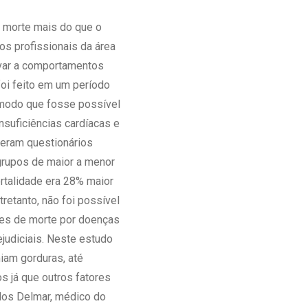
Ambulatório Digital de Nutrição para
 morte mais do que o
Empresas
s profissionais da área
Tele Interconsultas
var a comportamentos
Cabine Telemedicina
oi feito em um período
Gestão do Cuidado
 modo que fosse possível
suficiências cardíacas e
nderam questionários
 grupos de maior a menor
ortalidade era 28% maior
etanto, não foi possível
ces de morte por doenças
ejudiciais. Neste estudo
iam gorduras, até
s já que outros fatores
rlos Delmar, médico do