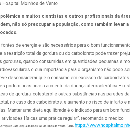
do Hospital Moinhos de Vento.
polêmica e muitos cientistas e outros profissionais da ár
odem, não só preocupar a população, como também levar 
vocados.
fontes de energia e são necessários para o bom funcionamento
e a restrição total da gordura ou do carboidrato pode trazer prej
as gorduras, quando consumidas em quantidades pequenas e mod
rdiovasculares e sua importância para o organismo não pode se
deve desconsiderar que o consumo em excesso de carboidratos 
Eles podem ocasionar o aumento da doença aterosclerótica – rest
cas de gordura, colesterol e outras substâncias nas paredes da
otal, no caso dos carboidratos, e aumento no risco de infarto e 
as. Manter uma dieta equilibrada é o indicado para um bom fun
as atividades físicas uma prática regular”, recomenda o médico.
https://www.hospitalmoinho
erviço de Cardiologia do Hospital Moinhos de Vento. (LINK: