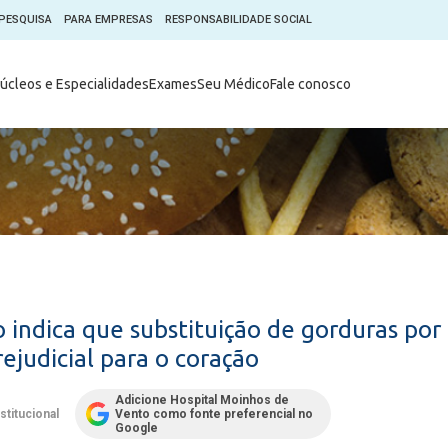
PESQUISA
PARA EMPRESAS
RESPONSABILIDADE SOCIAL
Digital
Hospital do Coração Moinhos
úcleos e Especialidades
Exames
Seu Médico
Fale conosco
hos
Horários de Visita
tica em Pesquisa (CEP)
Horários de visita no Hospital
de Vento
Moinhos Empresas
Informações ao Paciente
e Você
Nossa História
Notícias
everes do Paciente
Organograma Médico
po Clínico
Parque Robótico
Órgãos
Pastoral
 indica que substituição de gorduras por
Sangue
Pronto Atendimento Digital
ejudicial para o coração
m
Psicologia
e Prática Clínica
Adicione Hospital Moinhos de
Publicações
stitucional
Vento como fonte preferencial no
nternacional
Google
Qualidade