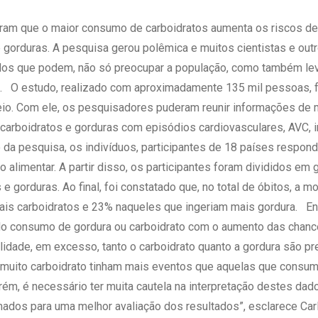
 Matriz
Quem Somos
e Gestão
ram que o maior consumo de carboidratos aumenta os riscos de
Responsabilidade Ambiental
rtal Médico
rduras. A pesquisa gerou polêmica e muitos cientistas e outro
Responsabilidade Social
dos que podem, não só preocupar a população, como também le
Serviço Social
. O estudo, realizado com aproximadamente 135 mil pessoas, f
Saúde Digital Moinhos
io. Com ele, os pesquisadores puderam reunir informações de
arboidratos e gorduras com episódios cardiovasculares, AVC, in
do da pesquisa, os indivíduos, participantes de 18 países respo
alimentar. A partir disso, os participantes foram divididos em
 gorduras. Ao final, foi constatado que, no total de óbitos, a m
is carboidratos e 23% naqueles que ingeriam mais gordura. Entr
a do consumo de gordura ou carboidrato com o aumento das chan
lidade, em excesso, tanto o carboidrato quanto a gordura são pr
uito carboidrato tinham mais eventos que aquelas que consum
m, é necessário ter muita cautela na interpretação destes dado
mados para uma melhor avaliação dos resultados”, esclarece Ca