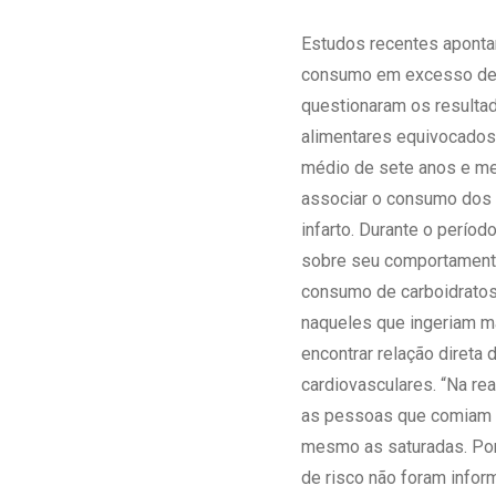
Estrutura da
Estrutura d
Estudos recentes aponta
Exames - Po
consumo em excesso de go
Farmácia
questionaram os resulta
Fisioterapia
alimentares equivocados
médio de sete anos e me
associar o consumo dos c
infarto. Durante o perío
sobre seu comportamento 
consumo de carboidratos e
naqueles que ingeriam ma
encontrar relação diret
cardiovasculares. “Na rea
as pessoas que comiam m
mesmo as saturadas. Poré
de risco não foram infor