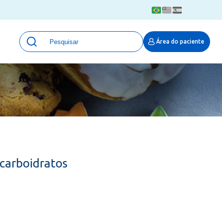
Unidades
Área do paciente
Qualidade e Segurança em saúde
 Moinhos
Eventos
Portal Pesquisa
Programa de Qualidade em Pesquisa
(ProQuali)
PROPESQ
PROADI-SUS
Centro de Pesquisa Clínica
 carboidratos
MOVE ARO
Pesquisa Hospital Moinhos de Vento
Núcleo de Apoio à Pesquisa (NAP)
Pronto Atendimento Digital
Área Protegida