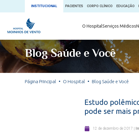
INSTITUCIONAL
PACIENTES
CORPO CLÍNICO
EDUCAÇÃO
Ambulatório 
O Hospital
Serviços Médicos
N
App + Moin
Serviços Médicos
Comitê de É
Blog Saúde e Você
Conheça o 
Núcleos e Especialidades
Blog Saúde 
Convênios
Exames
Direitos e D
Página Principal
O Hospital
Blog Saúde e Você
Fale com o Moinhos
Direção Cor
Doação de 
Seu Médico
Estudo polêmico
Doação de 
pode ser mais pr
Enfermage
Informações
Escritório d
12 de dezembro de 2017
|
In
Escritório I