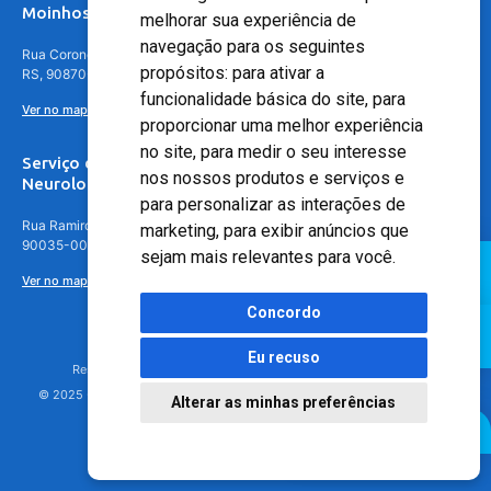
Moinhos de Vento - Teresópolis
melhorar sua experiência de
navegação para os seguintes
Rua Coronel Aparício Borges, 250 - 3º andar - Teresópolis, Porto Alegre -
propósitos:
para ativar a
RS, 90870-016
funcionalidade básica do site
,
para
Ver no mapa
proporcionar uma melhor experiência
no site
,
para medir o seu interesse
Serviço de
nos nossos produtos e serviços e
Neurologia
para personalizar as interações de
Rua Ramiro Barcelos, 630 – 5º andar – Floresta, Porto Alegre – RS,
marketing
,
para exibir anúncios que
90035-001
sejam mais relevantes para você
.
Ver no mapa
Concordo
Eu recuso
Responsável Técnico: Dr. Luiz Antonio Nasi - CREMERS 11217
© 2025 - Hospital Moinhos de Vento - Registro Empresa (CRM-RS): 425
Alterar as minhas preferências
Agendamento Online