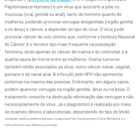
Papilomavírus Humano) é um vírus que acomete a pele ou
mucosas (oral, genital ou anal), tanto de homens quanto de
mulheres, podendo provocar verrugas anogenitais (região genital
e no ânus) e câncer, a depender do tipo de vírus.
O vírus pode
provocar câncer de colo uterino que, conforme o Instituto Nacional
do Câncer, é o terceiro tipo mais frequente na população
feminina, atrás apenas do câncer de mama e do colorretal, e a
quarta causa de morte entre as mulheres. Outros tumores
também estão associados ao vírus, como câncer vulvar, vaginal,
peniano e de canal anal.
A infecção pelo HPV não apresenta
sintomas na maioria das pessoas. Entretanto, em alguns casos,
podem aparecer verrugas na região genital, ânus ou na boca. O
tratamento consiste na destruição eliminação das verrugas e não
necessariamente do vírus. Já o diagnóstico é realizado por meio
de exames clínicos e laboratoriais, dependendo do tipo de lesão.
Validação: médica epidemiologista e responsável técnica do projeto, Eliana Wendland, e a
consultora técnica, Natalia Luiza Kops.