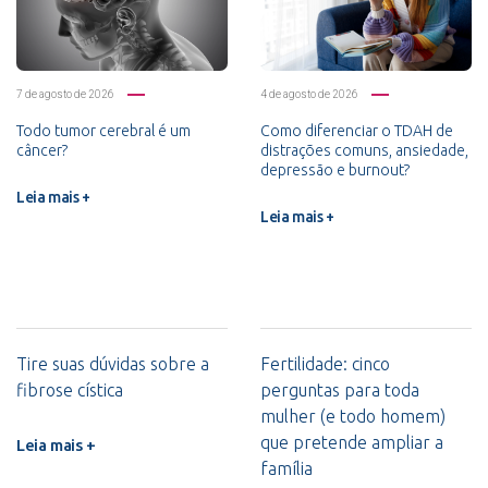
7 de agosto de 2026
4 de agosto de 2026
Todo tumor cerebral é um
Como diferenciar o TDAH de
câncer?
distrações comuns, ansiedade,
depressão e burnout?
Leia mais +
Leia mais +
Tire suas dúvidas sobre a
Fertilidade: cinco
fibrose cística
perguntas para toda
mulher (e todo homem)
que pretende ampliar a
Leia mais +
família