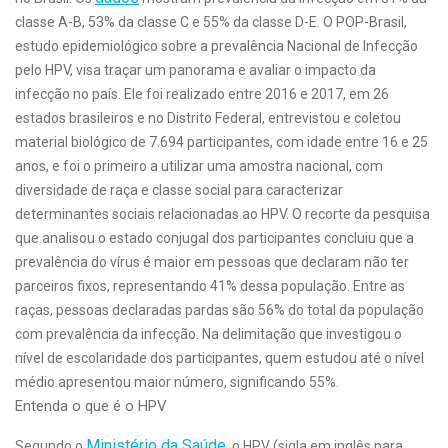
classe A-B, 53% da classe C e 55% da classe D-E. O POP-Brasil,
estudo epidemiológico sobre a prevalência Nacional de Infecção
pelo HPV, visa traçar um panorama e avaliar o impacto da
infecção no país. Ele foi realizado entre 2016 e 2017, em 26
estados brasileiros e no Distrito Federal, entrevistou e coletou
material biológico de 7.694 participantes, com idade entre 16 e 25
anos, e foi o primeiro a utilizar uma amostra nacional, com
diversidade de raça e classe social para caracterizar
determinantes sociais relacionadas ao HPV. O recorte da pesquisa
que analisou o estado conjugal dos participantes concluiu que a
prevalência do vírus é maior em pessoas que declaram não ter
parceiros fixos, representando 41% dessa população. Entre as
raças, pessoas declaradas pardas são 56% do total da população
com prevalência da infecção. Na delimitação que investigou o
nível de escolaridade dos participantes, quem estudou até o nível
médio apresentou maior número, significando 55%.
Entenda o que é o HPV
Ministério da Saúde
Segundo o
, o HPV (sigla em inglês para