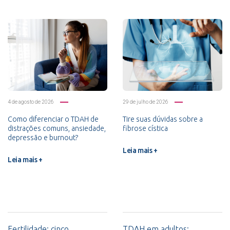
4 de agosto de 2026
29 de julho de 2026
Como diferenciar o TDAH de
Tire suas dúvidas sobre a
distrações comuns, ansiedade,
fibrose cística
depressão e burnout?
Leia mais +
Leia mais +
Fertilidade: cinco
TDAH em adultos: