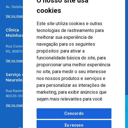
O nosso site usa
Av. Getúlio Vargas, 4841 – Centro, Canoas – RS, 92010-010
cookies
Ver no mapa
Este site utiliza cookies e outras
Clínica
tecnologias de rastreamento para
Moinhos de Vento - Teresópolis
melhorar sua experiência de
navegação para os seguintes
Rua Coronel Aparício Borges, 250 - 3º andar - Teresópolis, Porto Alegre -
propósitos:
para ativar a
RS, 90870-016
funcionalidade básica do site
,
para
Ver no mapa
proporcionar uma melhor experiência
no site
,
para medir o seu interesse
Serviço de
nos nossos produtos e serviços e
Neurologia
para personalizar as interações de
Rua Ramiro Barcelos, 630 – 5º andar – Floresta, Porto Alegre – RS,
marketing
,
para exibir anúncios que
90035-001
sejam mais relevantes para você
.
Ver no mapa
Concordo
Eu recuso