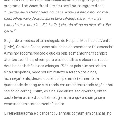
programa The Voice Brasil. Em seu perfil no Instagram disse:
“...peguei ela no berço para brincar e vi que ela não olhou no meu
olho, olhou meio de lado. Ela estava olhando para mim, mas
olhando meio para lá... E falei: 'Dai, ela não olhou no meu olho.' Ela
gelou.”
Segundo a médica oftalmologista do Hospital Moinhos de Vento
(HMV), Caroline Fabris, essa atitude do apresentador foi essencial.
A melhor recomendação é que os pais se mantenham sempre
atentos aos filhos, olhem para eles nos olhos e observem cada
detalhe dos bebês e das crianças. “São os pais que percebem
sinais suspeitos, pode ser um reflexo alterado nos olhos,
lacrimejamento, desvio ocular ou hiperemia (aumento da
quantidade de sangue circulando em um determinado órgão e/ou
região do corpo). Enfim, os sinais de alerta são diversos, então
basta levar ao médico oftalmologista para que a criança seja
examinada minuciosamente”, indica.
O retinoblastoma é o câncer ocular mais comum em crianças, no