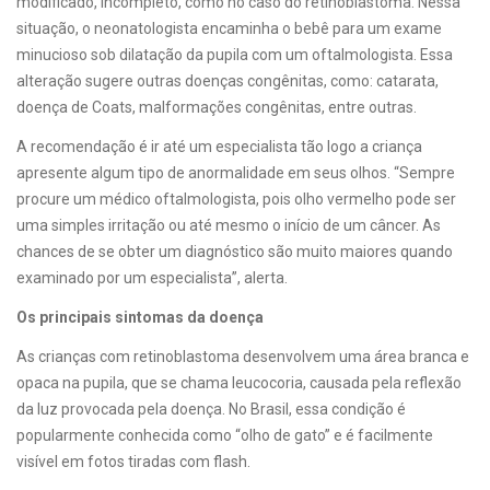
modificado, incompleto, como no caso do retinoblastoma. Nessa
situação, o neonatologista encaminha o bebê para um exame
minucioso sob dilatação da pupila com um oftalmologista. Essa
alteração sugere outras doenças congênitas, como: catarata,
doença de Coats, malformações congênitas, entre outras.
A recomendação é ir até um especialista tão logo a criança
apresente algum tipo de anormalidade em seus olhos. “Sempre
procure um médico oftalmologista, pois olho vermelho pode ser
uma simples irritação ou até mesmo o início de um câncer. As
chances de se obter um diagnóstico são muito maiores quando
examinado por um especialista”, alerta.
Os principais sintomas da doença
As crianças com retinoblastoma desenvolvem uma área branca e
opaca na pupila, que se chama leucocoria, causada pela reflexão
da luz provocada pela doença. No Brasil, essa condição é
popularmente conhecida como “olho de gato” e é facilmente
visível em fotos tiradas com flash.