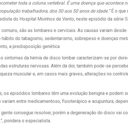
 Matriz
 acometer toda a coluna vertebral. É uma doença que acontece 
Quem Somos
e Gestão
 população trabalhadora, dos 30 aos 50 anos de idade.”
É o que 
Responsabilidade Ambiental
rtal Médico
pedista do Hospital Moinhos de Vento, neste episódio da série 
Responsabilidade Social
s comuns, são as lombares e cervicais. As causas variam desde
Serviço Social
é o hábito do tabagismo, sedentarismo, sobrepeso e doenças met
Saúde Digital Moinhos
nto, a predisposição genética
 os sintomas da hérnia de disco lombar caracterizam-se por dore
das estruturas nervosas. Além da dor, também pode-se percebe
raqueza muscular e, em casos mais graves, alterações no control
s, os episódios lombares têm uma evolução benigna e podem se
 variam entre medicamentoso, fisioterápico e acupuntura, depe
 gente consegue resolver, porém a degeneração do disco vai con
.”, pondera o especialista.