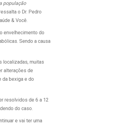
na população
Ambulatório Digital de Nutrição para
ressalta o Dr. Pedro
Empresas
Saúde & Você.
Tele Interconsultas
Cabine Telemedicina
 o envelhecimento do
Gestão do Cuidado
abólicas. Sendo a causa
s localizadas, muitas
r alterações de
e da bexiga e do
r resolvidos de 6 a 12
ndendo do caso.
tinuar e vai ter uma