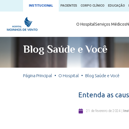
INSTITUCIONAL
PACIENTES
CORPO CLÍNICO
EDUCAÇÃO
Ambulatório 
O Hospital
Serviços Médicos
N
App + Moin
Serviços Médicos
Comitê de É
Blog Saúde e Você
Conheça o 
Núcleos e Especialidades
Blog Saúde 
Convênios
Exames
Direitos e D
Página Principal
O Hospital
Blog Saúde e Você
Fale com o Moinhos
Direção Cor
Doação de 
Seu Médico
Entenda as caus
Doação de 
Enfermage
Informações
21 de fevereiro de 2024
|
Ins
Escritório d
Escritório I