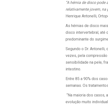
Estrutura da
“A hérnia de disco pode
Estrutura d
relativamente jovem, na
Exames - Po
Henrique Antonelli, Orto
Farmácia
As hérnias de disco mai
Fisioterapia
disco intervertebral, at
predominante do surgime
Segundo o Dr. Antonelli,
vezes, pela compressão 
sensibilidade na pele, f
intestino.
Entre 85 a 90% dos caso
semanas. Os tratamentos
“Na maioria dos casos, a
evolução muito individual