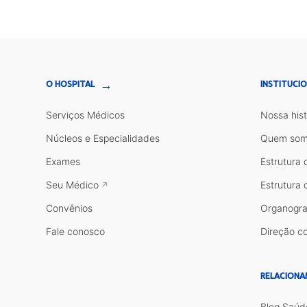
→
O HOSPITAL
INSTITUCI
Serviços Médicos
Nossa hist
Núcleos e Especialidades
Quem som
Exames
Estrutura 
Seu Médico
Estrutura 
Convênios
Organogr
Fale conosco
Direção co
RELACIONA
Blog Saúd