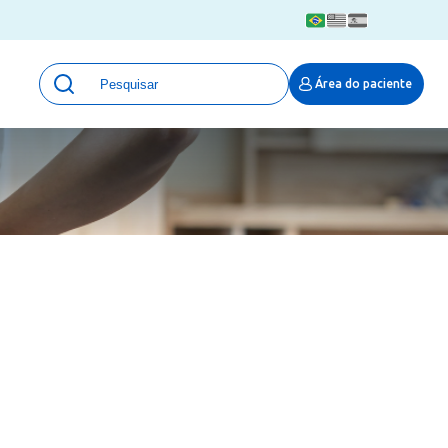
Unidades
Área do paciente
Qualidade e Segurança em saúde
 Moinhos
Eventos
Portal Pesquisa
Programa de Qualidade em Pesquisa
(ProQuali)
PROPESQ
PROADI-SUS
Centro de Pesquisa Clínica
MOVE ARO
Pesquisa Hospital Moinhos de Vento
Núcleo de Apoio à Pesquisa (NAP)
Pronto Atendimento Digital
Área Protegida