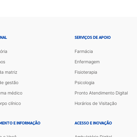
ONAL
SERVIÇOS DE APOIO
ória
Farmácia
os
Enfermagem
da matriz
Fisioterapia
de gestão
Psicologia
ama médico
Pronto Atendimento Digital
rpo clínico
Horários de Visitação
MENTO E INFORMAÇÃO
ACESSO E INOVAÇÃO
e e Você
Ambulatório Digital