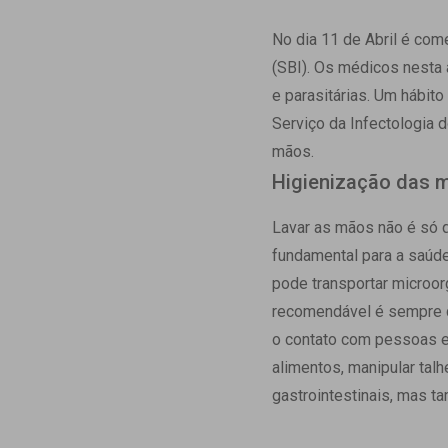
Estrutura da
Estrutura d
No dia 11 de Abril é com
Exames - Po
(SBI). Os médicos nesta 
Farmácia
e parasitárias. Um hábit
Fisioterapia
Serviço da Infectologia 
mãos.
Higienização das 
Lavar as mãos não é só q
fundamental para a saúde
pode transportar microor
recomendável é sempre q
o contato com pessoas e 
alimentos, manipular tal
gastrointestinais, mas t