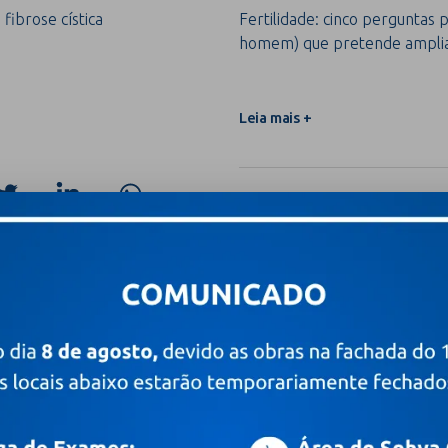
 fibrose cística
Fertilidade: cinco perguntas 
homem) que pretende ampliar
Leia mais +
 novidades
Digite o seu e-mail