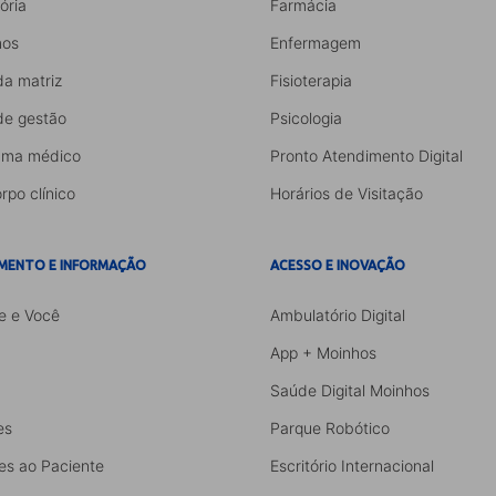
ória
Farmácia
os
Enfermagem
da matriz
Fisioterapia
de gestão
Psicologia
ama médico
Pronto Atendimento Digital
rpo clínico
Horários de Visitação
MENTO E INFORMAÇÃO
ACESSO E INOVAÇÃO
e e Você
Ambulatório Digital
App + Moinhos
Saúde Digital Moinhos
es
Parque Robótico
es ao Paciente
Escritório Internacional