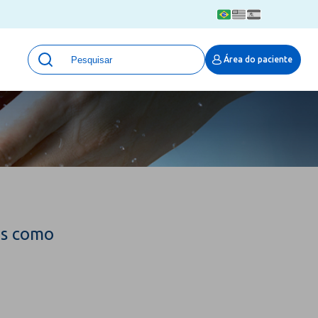
Unidades
Área do paciente
Qualidade e Segurança em saúde
 Moinhos
Eventos
Portal Pesquisa
Programa de Qualidade em Pesquisa
(ProQuali)
PROPESQ
PROADI-SUS
Centro de Pesquisa Clínica
os como
MOVE ARO
Pesquisa Hospital Moinhos de Vento
Núcleo de Apoio à Pesquisa (NAP)
Pronto Atendimento Digital
Área Protegida