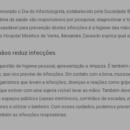
 Matriz
Quem Somos
e Gestão
emorado o Dia do Infectologista, estabelecido pela Sociedade Br
Responsabilidade Ambiental
rtal Médico
área da saúde são responsáveis por pesquisar, diagnosticar e t
Responsabilidade Social
o saudável para prevenção destas infecções é a higiene das mãos
Serviço Social
do Hospital Moinhos de Vento, Alexandre Zavascki explica qual a 
Saúde Digital Moinhos
mãos reduz infecções
uestão de higiene pessoal, apresentação e limpeza. É também u
, que nos previne de infecções. Em contato com a boca, mucosa 
ganismos que levam a infecções, doenças e reações como gripe 
ue estiver com uma sujeira visível lavar as mãos. Também de
espaços públicos (caixas eletrônicos, corrimãos de escadas, etc
heres e utilizar o banheiro. Com esses cuidados, podemos preve
ambém as infecções respiratórias.