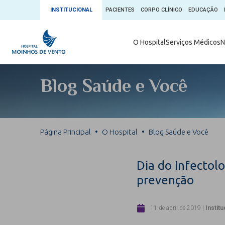
INSTITUCIONAL
PACIENTES
CORPO CLÍNICO
EDUCAÇÃO
Ambulatório 
O Hospital
Serviços Médicos
N
App + Moin
Serviços Médicos
Comitê de É
Blog Saúde e Você
Conheça o 
Núcleos e Especialidades
Blog Saúde 
Convênios
Exames
Direitos e D
Página Principal
O Hospital
Blog Saúde e Você
Fale com o Moinhos
Direção Cor
Doação de 
Seu Médico
Dia do Infectol
Doação de 
prevenção
Enfermage
Informações
Escritório d
11 de abril de 2019
|
Institu
Escritório I