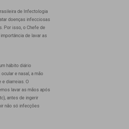
Ambulatório Digital de Nutrição para
asileira de Infectologia
Empresas
ratar doenças infecciosas
Tele Interconsultas
. Por isso, o Chefe de
Cabine Telemedicina
importância de lavar as
Gestão do Cuidado
m hábito diário
ocular e nasal, a mão
e diarreias. O
vemos lavar as mãos após
), antes de ingerir
nir não só infecções