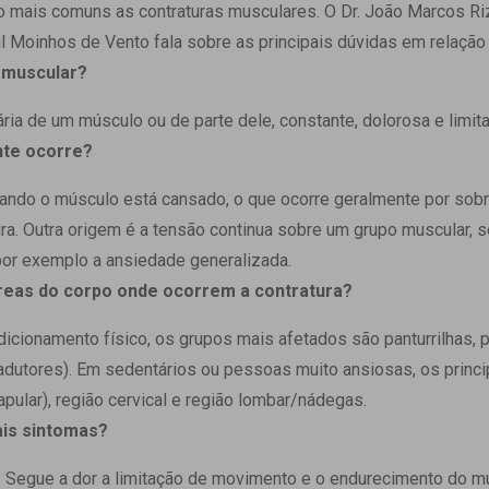
 Matriz
o mais comuns as contraturas musculares. O Dr. João Marcos Ri
Quem Somos
e Gestão
al Moinhos de Vento fala sobre as principais dúvidas em relação 
Responsabilidade Ambiental
rtal Médico
a muscular?
Responsabilidade Social
Serviço Social
ária de um músculo ou de parte dele, constante, dolorosa e limit
Saúde Digital Moinhos
nte ocorre?
uando o músculo está cansado, o que ocorre geralmente por sob
a. Outra origem é a tensão continua sobre um grupo muscular, se
por exemplo a ansiedade generalizada.
 áreas do corpo onde ocorrem a contratura?
cionamento físico, os grupos mais afetados são panturrilhas, p
(adutores). Em sedentários ou pessoas muito ansiosas, os princ
apular), região cervical e região lombar/nádegas.
ais sintomas?
a. Segue a dor a limitação de movimento e o endurecimento do 