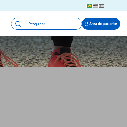
Unidades
Área do paciente
Qualidade e Segurança em saúde
 Moinhos
Eventos
Portal Pesquisa
Programa de Qualidade em Pesquisa
(ProQuali)
PROPESQ
PROADI-SUS
Centro de Pesquisa Clínica
MOVE ARO
Pesquisa Hospital Moinhos de Vento
Núcleo de Apoio à Pesquisa (NAP)
Pronto Atendimento Digital
Área Protegida