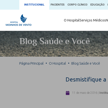
INSTITUCIONAL
PACIENTES
CORPO CLÍNICO
EDUCAÇÃO
Ambulatório 
O Hospital
Serviços Médicos
N
App + Moin
Serviços Médicos
Comitê de É
Blog Saúde e Você
Conheça o 
Núcleos e Especialidades
Blog Saúde 
Convênios
Exames
Direitos e D
Página Principal
O Hospital
Blog Saúde e Você
Fale com o Moinhos
Direção Cor
Doação de 
Seu Médico
Desmistifique a
Doação de 
Enfermage
Informações
11 de maio de 2016
|
Instit
Escritório d
Escritório I