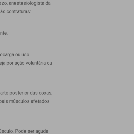
zzo, anestesiologista da
Ambulatório Digital de Nutrição para
às contraturas:
Empresas
Tele Interconsultas
Cabine Telemedicina
ante.
Gestão do Cuidado
recarga ou uso
ja por ação voluntária ou
arte posterior das coxas,
ipais músculos afetados
músculo. Pode ser aguda