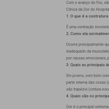
Estrutura da
Com o avanço do frio, sã
Estrutura d
Clínica da Dor do Hospit
Exames - Po
1. O que é a contratur
Farmácia
É uma contração involunt
Fisioterapia
2. Como ela normalme
Ocorre principalmente q
inadequado da musculatur
por causas emocionais, 
3. Quais as principais
Em jovens, com bom condi
parte interna das coxas 
são trapézio (cintura esc
4. Quais são os princip
Dor é o principal sintom