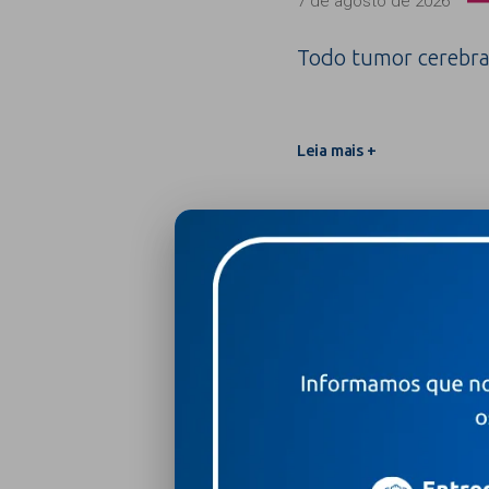
7 de agosto de 2026
Todo tumor cerebra
Leia mais +
Tire suas dúvidas sobre a
Leia mais +
Compartilhar