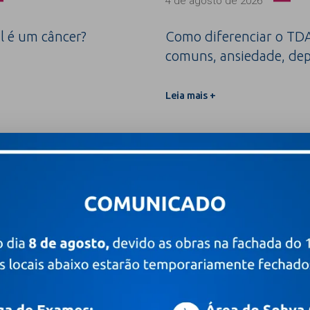
4 de agosto de 2026
l é um câncer?
Como diferenciar o TDA
comuns, ansiedade, dep
Leia mais +
 fibrose cística
Fertilidade: cinco perguntas 
homem) que pretende ampliar
Leia mais +