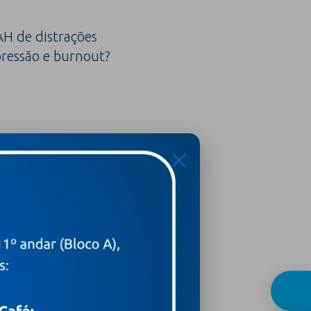
H de distrações
ressão e burnout?
X
para toda mulher (e todo
 a família