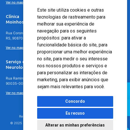
Ver no mapa
Este site utiliza cookies e outras
Clínica
tecnologias de rastreamento para
Moinhos de Vento - Teresópolis
melhorar sua experiência de
navegação para os seguintes
Rua Coronel Aparício Borges, 250 - 3º andar - Teresópolis, Porto Alegre -
propósitos:
para ativar a
RS, 90870-016
funcionalidade básica do site
,
para
Ver no mapa
proporcionar uma melhor experiência
no site
,
para medir o seu interesse
Serviço de
nos nossos produtos e serviços e
Neurologia
para personalizar as interações de
Rua Ramiro Barcelos, 630 – 5º andar – Floresta, Porto Alegre – RS,
marketing
,
para exibir anúncios que
90035-001
sejam mais relevantes para você
.
Ver no mapa
Concordo
Eu recuso
Responsável Técnico: Dr. Luiz Antonio Nasi - CREMERS 11217
© 2025 - Hospital Moinhos de Vento - Registro Empresa (CRM-RS): 425
Alterar as minhas preferências