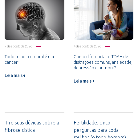
7 de agosto de 2026
4 de agosto de 2026
Todo tumor cerebral é um
Como diferenciar o TDAH de
câncer?
distrações comuns, ansiedade,
depressão e burnout?
Leia mais +
Leia mais +
Tire suas dúvidas sobre a
Fertilidade: cinco
fibrose cística
perguntas para toda
mulher (e todo homem)