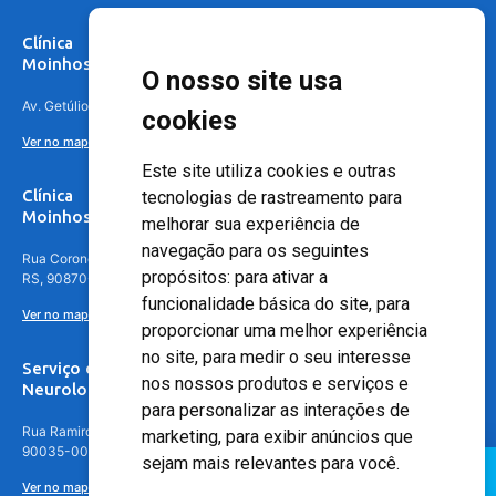
Clínica
Moinhos de Vento Canoas
O nosso site usa
Av. Getúlio Vargas, 4841 – Centro, Canoas – RS, 92010-010
cookies
Ver no mapa
Este site utiliza cookies e outras
Clínica
tecnologias de rastreamento para
Moinhos de Vento - Teresópolis
melhorar sua experiência de
navegação para os seguintes
Rua Coronel Aparício Borges, 250 - 3º andar - Teresópolis, Porto Alegre -
propósitos:
para ativar a
RS, 90870-016
funcionalidade básica do site
,
para
Ver no mapa
proporcionar uma melhor experiência
no site
,
para medir o seu interesse
Serviço de
nos nossos produtos e serviços e
Neurologia
para personalizar as interações de
Rua Ramiro Barcelos, 630 – 5º andar – Floresta, Porto Alegre – RS,
marketing
,
para exibir anúncios que
90035-001
sejam mais relevantes para você
.
Ver no mapa