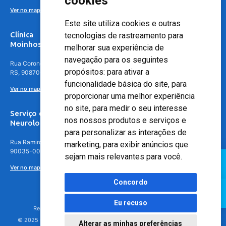
cookies
Ver no mapa
Este site utiliza cookies e outras
Clínica
tecnologias de rastreamento para
Moinhos de Vento - Teresópolis
melhorar sua experiência de
navegação para os seguintes
Rua Coronel Aparício Borges, 250 - 3º andar - Teresópolis, Porto Alegre -
propósitos:
para ativar a
RS, 90870-016
funcionalidade básica do site
,
para
Ver no mapa
proporcionar uma melhor experiência
no site
,
para medir o seu interesse
Serviço de
nos nossos produtos e serviços e
Neurologia
para personalizar as interações de
Rua Ramiro Barcelos, 630 – 5º andar – Floresta, Porto Alegre – RS,
marketing
,
para exibir anúncios que
90035-001
sejam mais relevantes para você
.
Ver no mapa
Concordo
Eu recuso
Responsável Técnico: Dr. Luiz Antonio Nasi - CREMERS 11217
© 2025 - Hospital Moinhos de Vento - Registro Empresa (CRM-RS): 425
Alterar as minhas preferências