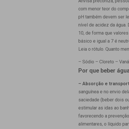
Anvisa preconiza, pesso
com menor teor do compo
pH também devem ser lev
nível de acidez da água.
10, de forma que valores
básico e igual a 7 é neut
Leia o rótulo. Quanto me
– Sódio – Cloreto – Vanád
Por que beber água
– Absorção e transport
sanguínea e no envio del
saciedade (beber dois ou
estimular as idas ao banh
favorecendo a prevenção 
alimentares, o líquido pa