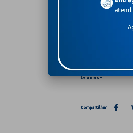
Leia mais +
Tire suas dúvidas sobre a
Leia mais +
Compartilhar