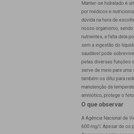
Estrutura da
Manter-se hidratado é u
Estrutura d
por médicos e nutricioni
Exames - Po
dúvida na hora de escolh
Farmácia
nosso organismo, sendo 
Fisioterapia
nutrientes, a falta dela 
sem a ingestão do liqui
saudável pode sobreviver
pelas diversas funções q
serve de meio para uma 
também os dilui para red
manutenção da temperatur
amniótico, protege o fe
O que observar
A Agência Nacional de Vig
600 mg/l. Apesar de os 