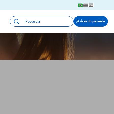
Unidades
Área do paciente
Qualidade e Segurança em saúde
 Moinhos
Eventos
Portal Pesquisa
Programa de Qualidade em Pesquisa
(ProQuali)
PROPESQ
PROADI-SUS
Centro de Pesquisa Clínica
MOVE ARO
Pesquisa Hospital Moinhos de Vento
Núcleo de Apoio à Pesquisa (NAP)
Pronto Atendimento Digital
Área Protegida