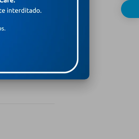
ressão e burnout?
para toda mulher (e todo
 a família