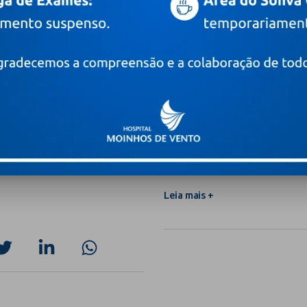
comuns, ansiedade, dep
Leia mais +
 fibrose cística
Fertilidade: cinco perguntas 
homem) que pretende ampliar
Leia mais +