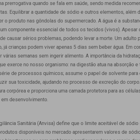
 Matriz
ma prerrogativa quando se fala em saúde, sendo medida recome
Quem Somos
e Gestão
stas. Equilibrar a quantidade de sódio e outros elementos, além 
Responsabilidade Ambiental
rtal Médico
er o produto nas gôndolas do supermercado. A água é a substan
Responsabilidade Social
um componente essencial de todos os tecidos (vivos). Apesar d
Serviço Social
pode causar sérios problemas, podendo levar a morte. Um adulto 
Saúde Digital Moinhos
do, já crianças podem viver apenas 5 dias sem beber água. Em 
 várias semanas sem ingerir alimento. A importância da hidrata
ue exerce no nosso organismo: na digestão atua na absorção e t
série de processos químicos; assume o papel de solvente para 
uzir sua toxicidade, ajudando no processo de excreção do corpo. 
a corpórea e proporciona uma camada protetora para as células
to em desenvolvimento.
ilância Sanitária (Anvisa) define que o limite aceitável de sódi
produtos disponíveis no mercado apresentarem valores de sódi