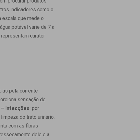
vem procurar produtos
tros indicadores como o
a escala que mede o
água potável varie de 7 a
 representam caráter
ias pela corrente
orciona sensação de
.
– Infecções:
por
limpeza do trato urinário,
nta com as fibras
o ressecamento dele e a