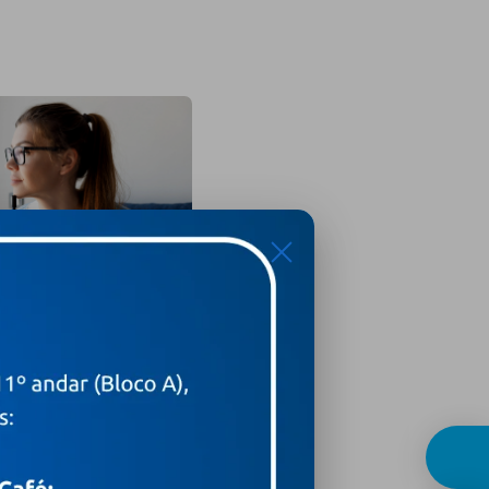
X
H de distrações