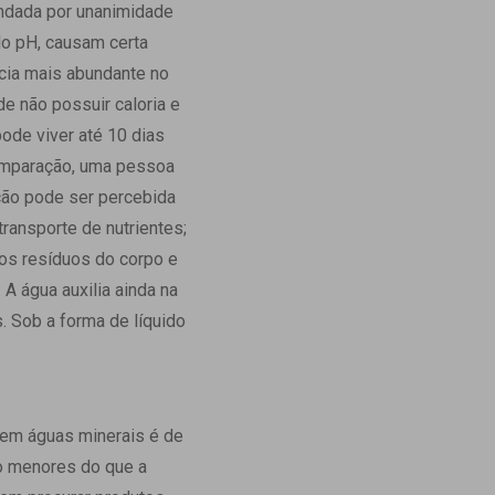
ndada por unanimidade
Ambulatório Digital de Nutrição para
do pH, causam certa
Empresas
cia mais abundante no
Tele Interconsultas
e não possuir caloria e
Cabine Telemedicina
pode viver até 10 dias
Gestão do Cuidado
comparação, uma pessoa
ção pode ser percebida
ransporte de nutrientes;
os resíduos do corpo e
A água auxilia ainda na
. Sob a forma de líquido
o em águas minerais é de
o menores do que a