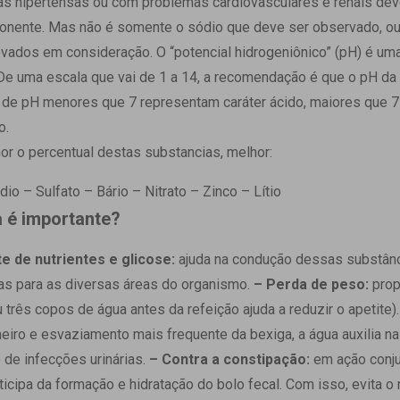
as hipertensas ou com problemas cardiovasculares e renais de
nente. Mas não é somente o sódio que deve ser observado, ou
ados em consideração. O “potencial hidrogeniônico” (pH) é um
 De uma escala que vai de 1 a 14, a recomendação é que o pH da 
 de pH menores que 7 representam caráter ácido, maiores que 7
ro.
nor o percentual destas substancias, melhor:
io – Sulfato – Bário – Nitrato – Zinco – Lítio
 é importante?
e de nutrientes e glicose:
ajuda na condução dessas substânc
as para as diversas áreas do organismo.
– Perda de peso:
prop
 três copos de água antes da refeição ajuda a reduzir o apetite)
eiro e esvaziamento mais frequente da bexiga, a água auxilia na 
de infecções urinárias.
– Contra a constipação:
em ação conju
rticipa da formação e hidratação do bolo fecal. Com isso, evita 