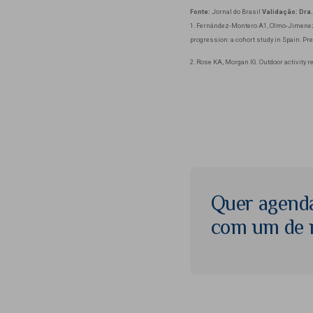
Fonte:
Jornal do Brasil
Validação: Dra.
1. Fernández-Montero A1, Olmo-Jimenez
progression: a cohort study in Spain. Pre
2. Rose KA, Morgan IG. Outdoor activity r
Quer agend
com um de n