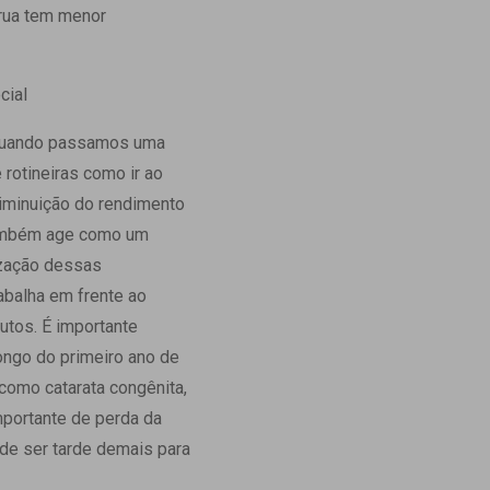
 rua tem menor
cial
l quando passamos uma
rotineiras como ir ao
diminuição do rendimento
 também age como um
lização dessas
abalha em frente ao
utos. É importante
ongo do primeiro ano de
como catarata congênita,
mportante de perda da
ode ser tarde demais para