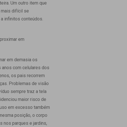
eira. Um outro item que
Ambulatório Digital de Nutrição para
mais difícil se
Empresas
a infinitos conteúdos.
Tele Interconsultas
Cabine Telemedicina
Gestão do Cuidado
aproximar em
imar em demasia os
s anos com celulares dos
uenos, os pais recorrem
nças. Problemas de visão
íduo sempre traz a tela
idenciou maior risco de
u uso em excesso também
 mesma posição, o corpo
s nos parques e jardins,