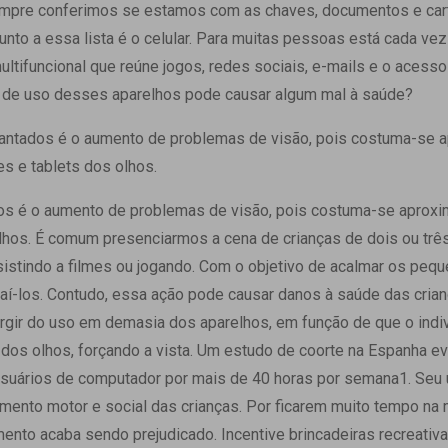
 Matriz
empre conferimos se estamos com as chaves, documentos e cart
Quem Somos
e Gestão
unto a essa lista é o celular. Para muitas pessoas está cada vez 
Responsabilidade Ambiental
rtal Médico
ltifuncional que reúne jogos, redes sociais, e-mails e o acesso 
Responsabilidade Social
de uso desses aparelhos pode causar algum mal à saúde?
Serviço Social
Saúde Digital Moinhos
antados é o aumento de problemas de visão, pois costuma-se 
s e tablets dos olhos.
os é o aumento de problemas de visão, pois costuma-se aprox
olhos. É comum presenciarmos a cena de crianças de dois ou trê
sistindo a filmes ou jogando. Com o objetivo de acalmar os peq
raí-los. Contudo, essa ação pode causar danos à saúde das cria
gir do uso em demasia dos aparelhos, em função de que o indiv
dos olhos, forçando a vista. Um estudo de coorte na Espanha ev
usuários de computador por mais de 40 horas por semana1. Se
mento motor e social das crianças. Por ficarem muito tempo na
nto acaba sendo prejudicado. Incentive brincadeiras recreativa