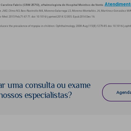
Atendiment
 Caroline Fabris (CRM 25713), oftalmologista do Hospital Moinhos de Vento.
 JM2, Olmo N3, Bes-Rastrollo M4, Moreno-Galarraga L5, Moreno-Montañés J6, Martínez-González MA4
v Med. 2015 Feb;71:67-71. doi: 10.1016/j.ypmed.2014.12.005. Epub 2014 Dec 16.
educes the prevalence of myopia in children. Ophthalmology. 2008 Aug;115(8):1279-85. doi: 10.1016/j.opht
ar uma consulta ou exame
Agenda
ossos especialistas?