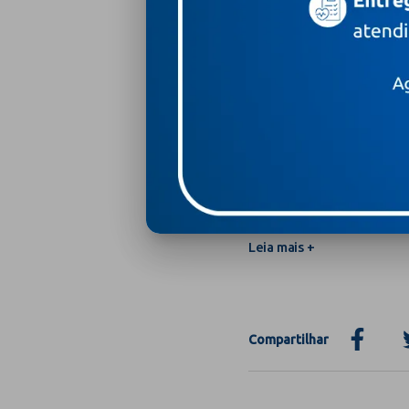
Todo tumor cerebra
Leia mais +
Tire suas dúvidas sobre a
Leia mais +
Compartilhar