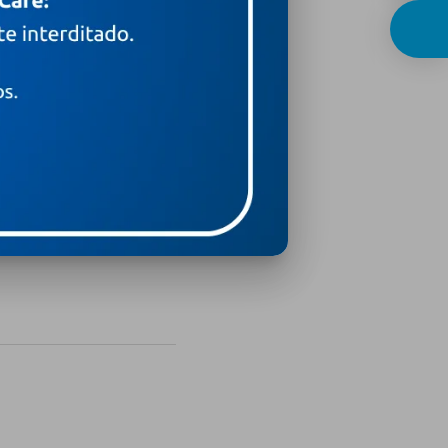
H de distrações
ressão e burnout?
para toda mulher (e todo
 a família