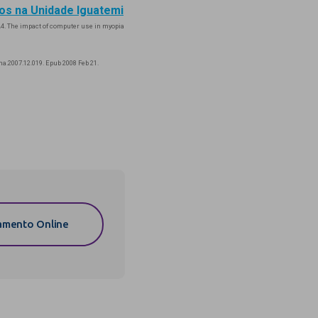
os na Unidade Iguatemi
. The impact of computer use in myopia
ha.2007.12.019. Epub 2008 Feb 21.
mento Online