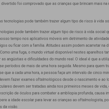
e divertido foi comprovado que as crianças que brincam mais na
s tecnologias pode também trazer algum tipo de risco à vida so
nologias pode também trazer algum tipo de risco à vida socia
nosso tempo nos aplicativos móveis em detrimento de atividade 
gos ou ficar com a família. Atitudes assim podem acarretar na 
a. Como uma fuga, o mundo virtual disponível nestes aparelhos
 as angústias e dificuldades do mundo real. O ideal é que a uti
sse períodos de mais de uma hora seguida. Mesmo para quem tr
 que a cada uma hora, a pessoa faça um intervalo de cinco min
 devem fazer exames oftalmológicos desde o nascimento e ao l
ulares devem ser tratadas ainda nos primeiros meses de vida, 
scrição de óculos para combater a ambliopia profunda, causa i
pere a idade escolar para levar as crianças ao oftalmologista, p
s da visão.