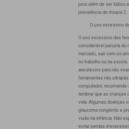
pois além de ser lúdico 
prevalência de miopia 2.
O uso excessivo da
O uso excessivo das tec
considerável parcela do 
mercado, sair com os ami
no trabalho ou na escol
anestésico para não viver
ferramentas não ultrapa
computador, recomenda-se
lembrar que as crianças
vida. Algumas doenças oc
glaucoma congênito e pre
visão na infância. Não es
evitar perdas irreversívei