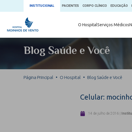
INSTITUCIONAL
PACIENTES
CORPO CLÍNICO
EDUCAÇÃO
Ambulatório 
O Hospital
Serviços Médicos
N
App + Moin
Serviços Médicos
Comitê de É
Blog Saúde e Você
Conheça o 
Núcleos e Especialidades
Blog Saúde 
Convênios
Exames
Direitos e D
Página Principal
O Hospital
Blog Saúde e Você
Fale com o Moinhos
Direção Cor
Doação de 
Seu Médico
Celular: mocinho
Doação de 
Enfermage
Informações
14 de julho de 2016
|
Instit
Escritório d
Escritório I