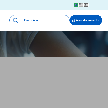
Unidades
Área do paciente
Qualidade e Segurança em saúde
 Moinhos
Eventos
Portal Pesquisa
Programa de Qualidade em Pesquisa
(ProQuali)
PROPESQ
PROADI-SUS
Centro de Pesquisa Clínica
MOVE ARO
Pesquisa Hospital Moinhos de Vento
Núcleo de Apoio à Pesquisa (NAP)
Pronto Atendimento Digital
Área Protegida