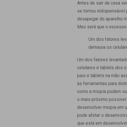
Estrutura da
Antes de sair de casa s
Estrutura d
se tornou indispensável j
Exames - Po
desapegar do aparelho mu
Farmácia
Mas será que o excesso 
Fisioterapia
Um dos fatores lev
demasia os celulare
Um dos fatores levantad
celulares e tablets dos 
pais e tablets na mão as
às ferramentas para dist
como a miopia podem sur
o mais próximo possível 
desenvolver miopia em 
pode afetar o desenvolvi
que está em desenvolvime