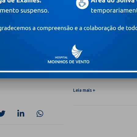
l é um câncer?
Como diferenciar o TDA
comuns, ansiedade, dep
Leia mais +
 fibrose cística
Fertilidade: cinco perguntas 
homem) que pretende ampliar
Leia mais +