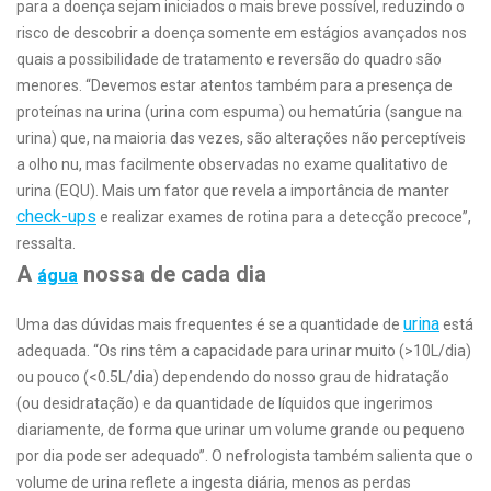
para a doença sejam iniciados o mais breve possível, reduzindo o
risco de descobrir a doença somente em estágios avançados nos
quais a possibilidade de tratamento e reversão do quadro são
menores. “Devemos estar atentos também para a presença de
proteínas na urina (urina com espuma) ou hematúria (sangue na
urina) que, na maioria das vezes, são alterações não perceptíveis
a olho nu, mas facilmente observadas no exame qualitativo de
urina (EQU). Mais um fator que revela a importância de manter
check-ups
e realizar exames de rotina para a detecção precoce”,
ressalta.
A
nossa de cada dia
água
urina
Uma das dúvidas mais frequentes é se a quantidade de
está
adequada. “Os rins têm a capacidade para urinar muito (>10L/dia)
ou pouco (<0.5L/dia) dependendo do nosso grau de hidratação
(ou desidratação) e da quantidade de líquidos que ingerimos
diariamente, de forma que urinar um volume grande ou pequeno
por dia pode ser adequado”. O nefrologista também salienta que o
volume de urina reflete a ingesta diária, menos as perdas