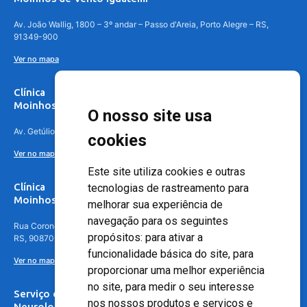
Av. João Wallig, 1800 – 3º andar – Passo d'Areia, Porto Alegre – RS,
91349-900
Ver no mapa
Clínica
Moinhos de Vento Canoas
O nosso site usa
Av. Getúlio Vargas, 4841 – Centro, Canoas – RS, 92010-010
cookies
Ver no mapa
Este site utiliza cookies e outras
Clínica
tecnologias de rastreamento para
Moinhos de Vento - Teresópolis
melhorar sua experiência de
navegação para os seguintes
Rua Coronel Aparício Borges, 250 - 3º andar - Teresópolis, Porto Alegre -
propósitos:
para ativar a
RS, 90870-016
funcionalidade básica do site
,
para
Ver no mapa
proporcionar uma melhor experiência
no site
,
para medir o seu interesse
Serviço de
nos nossos produtos e serviços e
Neurologia